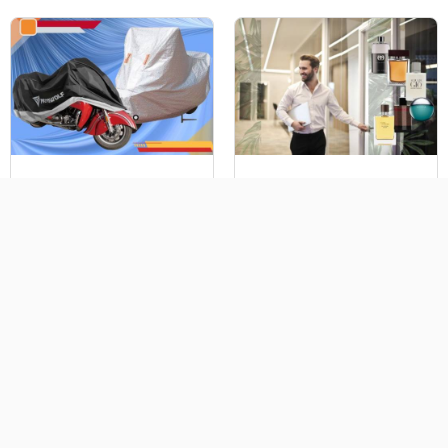
Top 9 bạt trùm xe máy
Top 12 nước hoa nam
chống nắng mưa tốt
thơm lâu tốt nhất hiện
nhất hiện nay
nay