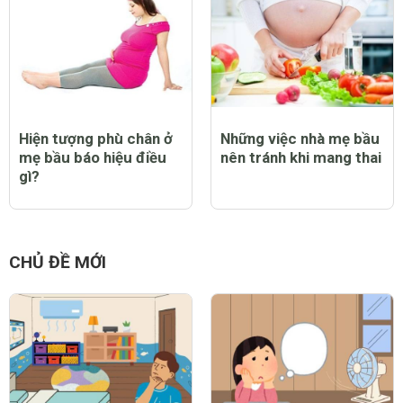
Hiện tượng phù chân ở
Những việc nhà mẹ bầu
mẹ bầu báo hiệu điều
nên tránh khi mang thai
gì?
CHỦ ĐỀ MỚI