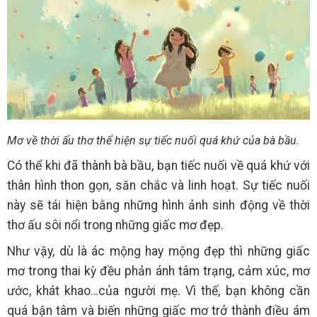
Mơ về thời ấu thơ thể hiện sự tiếc nuối quá khứ của bà bầu.
Có thể khi đã thành bà bầu, bạn tiếc nuối về quá khứ với
thân hình thon gọn, săn chắc và linh hoạt. Sự tiếc nuối
này sẽ tái hiện bằng những hình ảnh sinh động về thời
thơ ấu sôi nổi trong những giấc mơ đẹp.
Như vậy, dù là ác mộng hay mộng đẹp thì những giấc
mơ trong thai kỳ đều phản ánh tâm trạng, cảm xúc, mơ
ước, khát khao…của người mẹ. Vì thế, bạn không cần
quá bận tâm và biến những giấc mơ trở thành điều ám