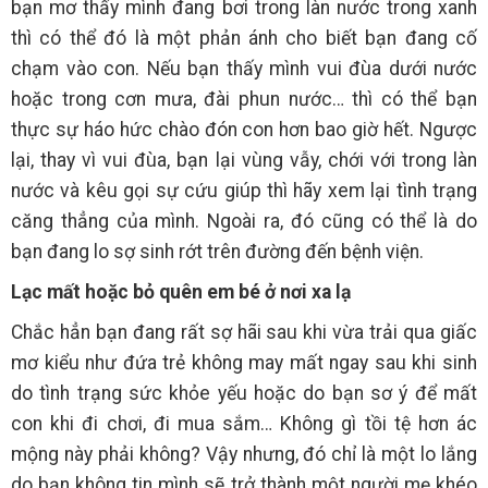
bạn mơ thấy mình đang bơi trong làn nước trong xanh
thì có thể đó là một phản ánh cho biết bạn đang cố
chạm vào con. Nếu bạn thấy mình vui đùa dưới nước
hoặc trong cơn mưa, đài phun nước… thì có thể bạn
thực sự háo hức chào đón con hơn bao giờ hết. Ngược
lại, thay vì vui đùa, bạn lại vùng vẫy, chới với trong làn
nước và kêu gọi sự cứu giúp thì hãy xem lại tình trạng
căng thẳng của mình. Ngoài ra, đó cũng có thể là do
bạn đang lo sợ sinh rớt trên đường đến bệnh viện.
Lạc mất hoặc bỏ quên em bé ở nơi xa lạ
Chắc hẳn bạn đang rất sợ hãi sau khi vừa trải qua giấc
mơ kiểu như đứa trẻ không may mất ngay sau khi sinh
do tình trạng sức khỏe yếu hoặc do bạn sơ ý để mất
con khi đi chơi, đi mua sắm… Không gì tồi tệ hơn ác
mộng này phải không? Vậy nhưng, đó chỉ là một lo lắng
do bạn không tin mình sẽ trở thành một người mẹ khéo