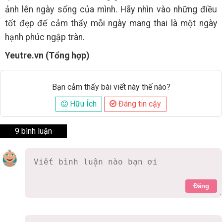
ảnh lên ngày sống của mình. Hãy nhìn vào những điều
tốt đẹp để cảm thấy mỗi ngày mang thai là một ngày
hạnh phúc ngập tràn.
Yeutre.vn (Tổng hợp)
Bạn cảm thấy bài viết này thế nào?
Hữu Ích
Đáng tin cậy
9 bình luận
Đăng