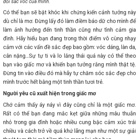
đổi sắc vóc của mình.
Có thể bạn sẽ bật khóc khi chứng kiến cảnh tưởng này
dù chỉ là mơ. Đừng lấy đó làm điềm báo dữ cho mình để
làm ảnh hưởng đến tinh thần cũng như tình cảm gia
đình. Hãy hiểu bạn đang trong thời điểm vô cùng nhạy
cảm với các vấn đề sắc đẹp bao gồm: vóc dáng, làn da,
cân nặng…Sự tự ti và lo lắng thái quá này có thể theo
bạn vào giấc mơ và khiến bạn tưởng rằng mình thật tệ.
Đừng tin vào điều đó mà hãy tự chăm sóc sắc đẹp cho
mình trước hết bằng một tinh thần tươi trẻ.
Người yêu cũ xuất hiện trong giấc mơ
Chớ cảm thấy áy náy vì đây cũng chỉ là một giấc mơ.
Rất có thể bạn đang mắc kẹt giữa những mâu thuẫn
nhỏ trong gia đình hoặc nhiều cung bậc cảm xúc trái
chiều và cách trở về quá khứ lãng mạn như một sự giải