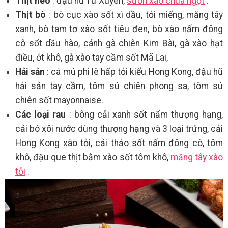
Thịt heo
: đậu hũ Tứ Xuyên,
sườn xào chua ngọt
.
Thịt bò
: bò cục xào sốt xì dầu, tỏi miếng, măng tây
xanh, bò tam tơ xào sốt tiêu đen, bò xào nấm đông
cô sốt dầu hào, cánh gà chiên Kim Bài, gà xào hạt
điều, ớt khô, gà xào tay cầm sốt Mã Lai,
Hải sản
: cá mú phi lê hấp tỏi kiểu Hong Kong, đậu hũ
hải sản tay cầm, tôm sú chiên phong sa, tôm sú
chiên sốt mayonnaise.
Các loại rau
: bông cải xanh sốt nấm thượng hạng,
cải bó xôi nước dùng thượng hạng và 3 loại trứng, cải
Hong Kong xào tỏi, cải thảo sốt nấm đông cô, tôm
khô, đậu que thịt bằm xào sốt tôm khô,
măng tây xào
tỏi
.