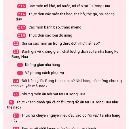
Các món mì khô, mì nước, mì xào tại Fu Rong Hua
2.1.5.
Thực đơn các món thịt heo, thịt bò, thịt gà, hải sản tại
2.1.6.
đây
Các món bánh bao, tráng miệng
2.1.7.
Thực đơn các loại đồ uống
2.1.8.
Giá cả các món ăn trong thực đơn như thế nào?
2.2.
Đánh giá về không gian, chất lượng dịch vụ tại nhà hàng Fu
2.3.
Rong Hua
Không gian nhà hàng
.
Về phong cách phục vụ
.
Đặt bàn tại Fu Rong Hua ra sao? Nhà hàng có những chương
2.4.
trình khuyến mãi nào?
Những món ăn nổi bật tại Fu Rong Hua
2.5.
Thực khách đánh giá về chất lượng đồ ăn tại Fu Rong Hua như
3.
thế nào?
Thực hư chuyện nguyên liệu đầu vào có "dị vật" tại nhà hàng
3.1.
này
Review về chất lượng món ăn của thực khách
3.2.