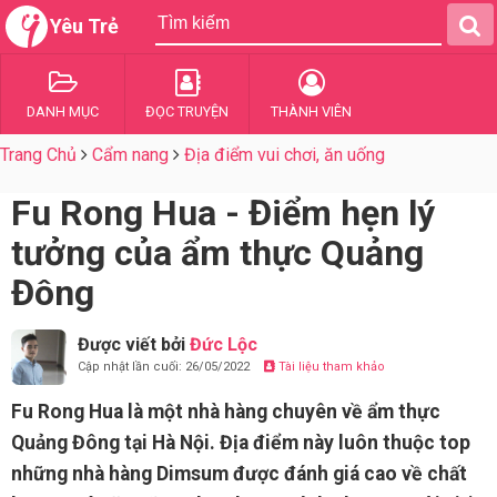
Yêu Trẻ
DANH MỤC
ĐỌC TRUYỆN
THÀNH VIÊN
Trang Chủ
Cẩm nang
Địa điểm vui chơi, ăn uống
Fu Rong Hua - Điểm hẹn lý
tưởng của ẩm thực Quảng
Đông
Được viết bởi
Đức Lộc
Cập nhật lần cuối: 26/05/2022
Tài liệu tham khảo
Fu Rong Hua là một nhà hàng chuyên về ẩm thực
Quảng Đông tại Hà Nội. Địa điểm này luôn thuộc top
những nhà hàng Dimsum được đánh giá cao về chất