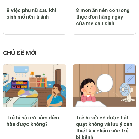
8 việc phụ nữ sau khi
8 món ăn nên có trong
sinh mổ nên tránh
thực đơn hàng ngày
của mẹ sau sinh
CHỦ ĐỀ MỚI
Trẻ bị sởi có nằm điều
Trẻ bị sởi có được bật
hòa được không?
quạt không và lưu ý cần
thiết khi chăm sóc trẻ
bị bệnh