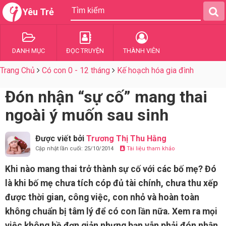
Yêu Trẻ
DANH MỤC
ĐỌC TRUYỆN
THÀNH VIÊN
Trang Chủ
Có con 0 - 12 tháng
Kế hoạch hóa gia đình
Đón nhận “sự cố” mang thai
ngoài ý muốn sau sinh
Được viết bởi
Trương Thị Thu Hằng
Cập nhật lần cuối: 25/10/2014
Tài liệu tham khảo
Khi nào mang thai trở thành sự cố với các bố mẹ? Đó
là khi bố mẹ chưa tích cóp đủ tài chính, chưa thu xếp
được thời gian, công việc, con nhỏ và hoàn toàn
không chuẩn bị tâm lý để có con lần nữa. Xem ra mọi
việc không hề đơn giản nhưng bạn vẫn phải đón nhận.