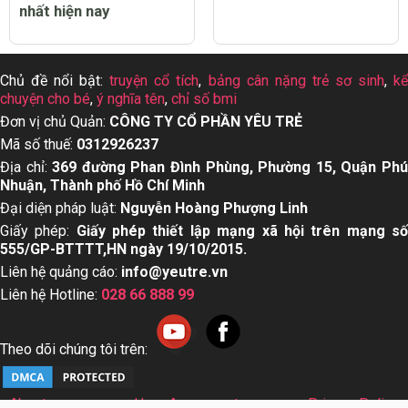
nhất hiện nay
Chủ đề nổi bật:
truyện cổ tích
,
bảng cân nặng trẻ sơ sinh
,
k
chuyện cho bé
,
ý nghĩa tên
,
chỉ số bmi
Đơn vị chủ Quản:
CÔNG TY CỔ PHẦN YÊU TRẺ
Mã số thuế:
0312926237
Địa chỉ:
369 đường Phan Đình Phùng, Phường 15, Quận Ph
Nhuận, Thành phố Hồ Chí Minh
Đại diện pháp luật:
Nguyễn Hoàng Phượng Linh
Giấy phép:
Giấy phép thiết lập mạng xã hội trên mạng s
555/GP-BTTTT,HN ngày 19/10/2015.
Liên hệ quảng cáo:
info@yeutre.vn
Liên hệ Hotline:
028 66 888 99
Theo dõi chúng tôi trên:
About us
User Agreement
Privacy Policy