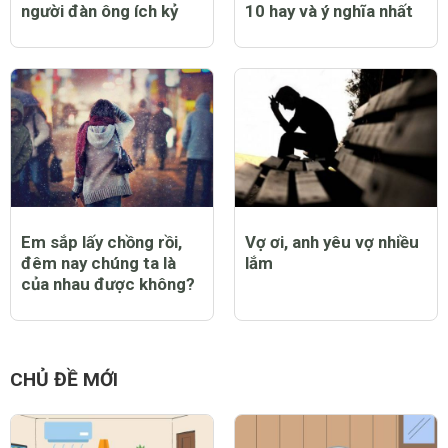
Mẹ dạy con trai hãy làm
Tổng hợp những lời
chồng tốt đừng làm
chúc mừng ngày 20 -
người đàn ông ích kỷ
10 hay và ý nghĩa nhất
Em sắp lấy chồng rồi,
Vợ ơi, anh yêu vợ nhiều
đêm nay chúng ta là
lắm
của nhau được không?