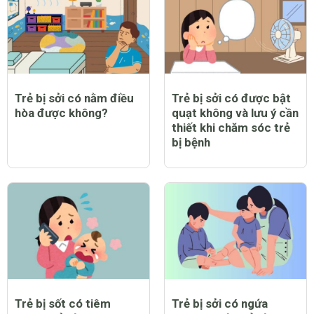
CHỦ ĐỀ MỚI
Trẻ bị sởi có nằm điều
Trẻ bị sởi có được bật
hòa được không?
quạt không và lưu ý cần
thiết khi chăm sóc trẻ
bị bệnh