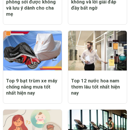
Trẻ bị sốt có tiêm
Trẻ bị sởi có ngứa
phòng sởi được không
không và lời giải đáp
và lưu ý dành cho cha
đầy bất ngờ
mẹ
Top 9 bạt trùm xe máy
Top 12 nước hoa nam