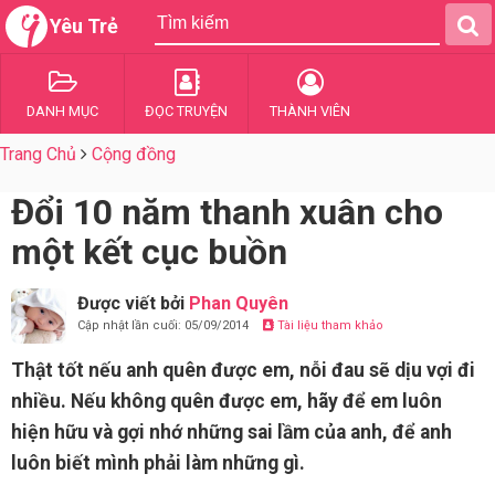
Yêu Trẻ
DANH MỤC
ĐỌC TRUYỆN
THÀNH VIÊN
Trang Chủ
Cộng đồng
Đổi 10 năm thanh xuân cho
một kết cục buồn
Được viết bởi
Phan Quyên
Cập nhật lần cuối: 05/09/2014
Tài liệu tham khảo
Thật tốt nếu anh quên được em, nỗi đau sẽ dịu vợi đi
nhiều. Nếu không quên được em, hãy để em luôn
hiện hữu và gợi nhớ những sai lầm của anh, để anh
luôn biết mình phải làm những gì.