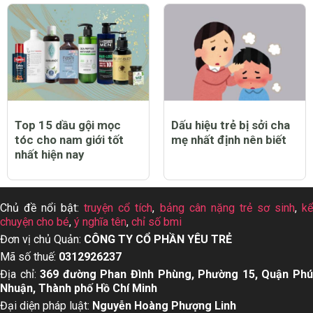
Top 12 thuốc tẩy quần
Top 13 dầu gội cho da
áo trắng sạch tốt nhất
dầu tốt nhất hiện nay
hiện nay
Top 15 dầu gội mọc
Dấu hiệu trẻ bị sởi cha
tóc cho nam giới tốt
mẹ nhất định nên biết
nhất hiện nay
Chủ đề nổi bật:
truyện cổ tích
,
bảng cân nặng trẻ sơ sinh
,
k