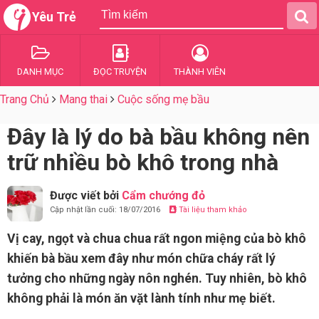
Yêu Trẻ
DANH MỤC
ĐỌC TRUYỆN
THÀNH VIÊN
Trang Chủ
Mang thai
Cuộc sống mẹ bầu
Đây là lý do bà bầu không nên
trữ nhiều bò khô trong nhà
Được viết bởi
Cẩm chướng đỏ
Cập nhật lần cuối: 18/07/2016
Tài liệu tham khảo
Vị cay, ngọt và chua chua rất ngon miệng của bò khô
khiến bà bầu xem đây như món chữa cháy rất lý
tưởng cho những ngày nôn nghén. Tuy nhiên, bò khô
không phải là món ăn vặt lành tính như mẹ biết.