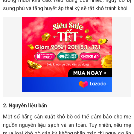
lượng muối khá cao. Nếu dùng quá nhiều, nguy cơ bị
sưng phù và tăng huyết áp thai kỳ sẽ rất khó tránh khỏi.
2. Nguyên liệu bẩn
Một số hãng sản xuất khô bò có thể đảm bảo cho mẹ
nguồn nguyên liệu sạch và an toàn. Tuy nhiên, nếu mẹ
mua loại khô bò cân ký, không nhãn mác thì nguy cơ ăn