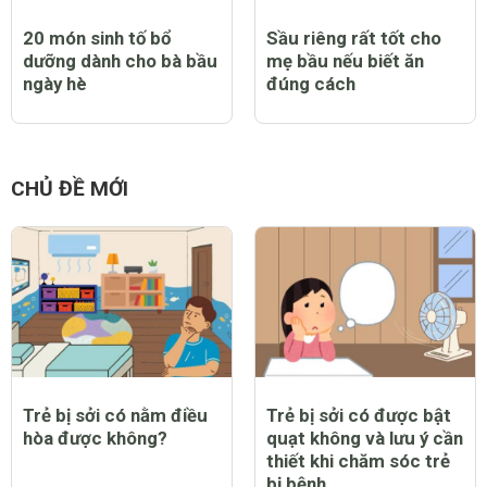
20 món sinh tố bổ
Sầu riêng rất tốt cho
dưỡng dành cho bà bầu
mẹ bầu nếu biết ăn
ngày hè
đúng cách
CHỦ ĐỀ MỚI
Trẻ bị sởi có nằm điều
Trẻ bị sởi có được bật
hòa được không?
quạt không và lưu ý cần
thiết khi chăm sóc trẻ
bị bệnh