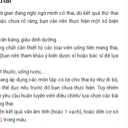
thai
i gian đang nghi ngờ mình có thai, dù kết quả thử thai
oặc chưa rõ ràng, bạn vẫn nên thực hiện một số biện
cân bằng, giàu dinh dưỡng.
g chất cần thiết từ các loại viên uống tiền mang thai,
xi (bạn nên tham khảo ý kiến dược sĩ hoặc bác sĩ để lựa
t thuốc, uống rượu,…
đang áp dụng các môn tập có lợi cho thai kỳ như đi bộ,
ập thể dục nếu trước đó bạn chưa thực hiện. Tuy nhiên
ư yêu cầu huấn luyện viên điều chỉnh/ lựa chọn các bài
g thai.
tiên kết quả vẫn âm tính (hoặc 1 vạch), hoặc đến cơ sở
G
trong máu.