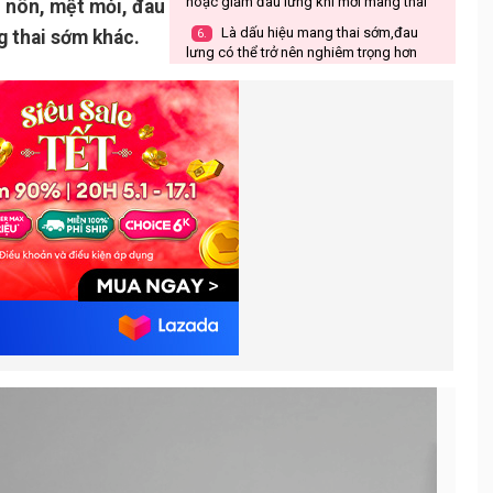
hoặc giảm đau lưng khi mới mang thai
n nôn, mệt mỏi, đau
Là dấu hiệu mang thai sớm,đau
g thai sớm khác.
6.
lưng có thể trở nên nghiêm trọng hơn
theo thai kỳ không