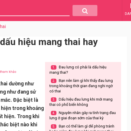
DA
hai
 dấu hiệu mang thai hay
Đau lưng có phải là dấu hiệu
1.
u tham khảo
mang thai?
Bạn nên làm gì khi thấy đau lưng
2.
 thai dường như
trong khoảng thời gian đang nghi ngờ
ũng như đang sử
có thai
 mắc. Đặc biệt là
Dấu hiệu đau lưng khi mới mang
3.
thai có phổ biến không
 hiện trong khoảng
Nguyên nhân gây ra tình trạng đau
4.
t hiện. Trong khi
lưng ở giai đoạn sớm của thai kỳ
hác biệt nào khi
Bạn có thể làm gì để phòng tránh
5.