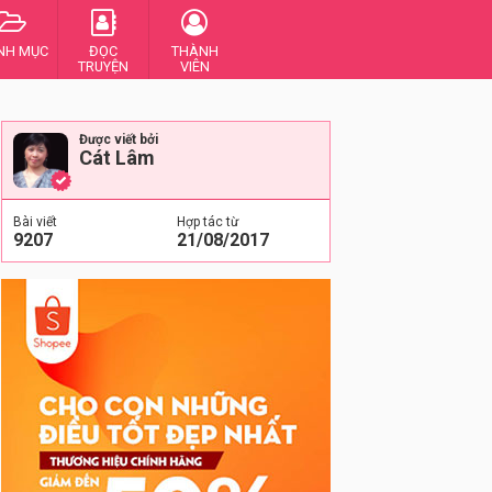
NH MỤC
ĐỌC
THÀNH
TRUYỆN
VIÊN
Được viết bởi
Cát Lâm
Bài viết
Hợp tác từ
9207
21/08/2017