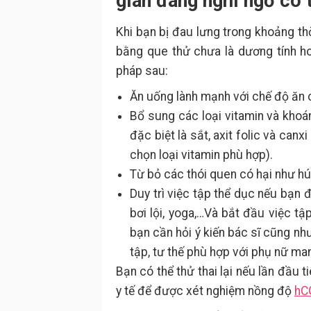
gian đang nghi ngờ có 
Khi bạn bị đau lưng trong khoảng thờ
bằng que thử chưa là dương tính h
pháp sau:
Ăn uống lành mạnh với chế độ ăn 
Bổ sung các loại vitamin và khoán
đặc biệt là sắt, axit folic và can
chọn loại vitamin phù hợp).
Từ bỏ các thói quen có hại như hú
Duy trì việc tập thể dục nếu bạn 
bơi lội, yoga,…Và bắt đầu việc t
bạn cần hỏi ý kiến bác sĩ cũng nh
tập, tư thế phù hợp với phụ nữ man
Bạn có thể thử thai lại nếu lần đầu 
y tế để được xét nghiệm nồng độ
hC