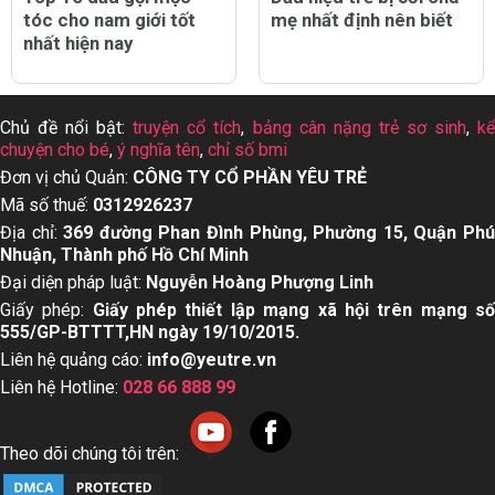
tóc cho nam giới tốt
mẹ nhất định nên biết
nhất hiện nay
Chủ đề nổi bật:
truyện cổ tích
,
bảng cân nặng trẻ sơ sinh
,
k
chuyện cho bé
,
ý nghĩa tên
,
chỉ số bmi
Đơn vị chủ Quản:
CÔNG TY CỔ PHẦN YÊU TRẺ
Mã số thuế:
0312926237
Địa chỉ:
369 đường Phan Đình Phùng, Phường 15, Quận Ph
Nhuận, Thành phố Hồ Chí Minh
Đại diện pháp luật:
Nguyễn Hoàng Phượng Linh
Giấy phép:
Giấy phép thiết lập mạng xã hội trên mạng s
555/GP-BTTTT,HN ngày 19/10/2015.
Liên hệ quảng cáo:
info@yeutre.vn
Liên hệ Hotline:
028 66 888 99
Theo dõi chúng tôi trên: