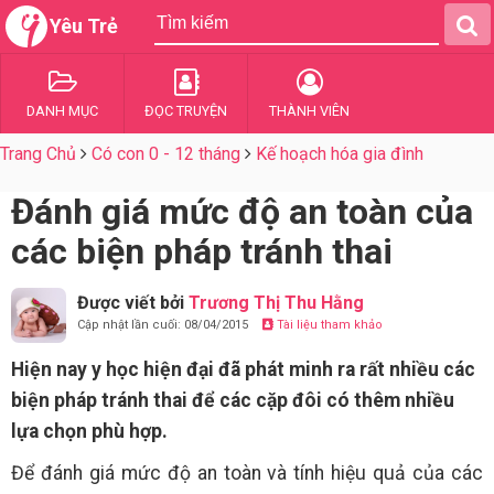
Yêu Trẻ
DANH MỤC
ĐỌC TRUYỆN
THÀNH VIÊN
Trang Chủ
Có con 0 - 12 tháng
Kế hoạch hóa gia đình
Đánh giá mức độ an toàn của
các biện pháp tránh thai
Được viết bởi
Trương Thị Thu Hằng
Cập nhật lần cuối: 08/04/2015
Tài liệu tham khảo
Hiện nay y học hiện đại đã phát minh ra rất nhiều các
biện pháp tránh thai để các cặp đôi có thêm nhiều
lựa chọn phù hợp.
Để đánh giá mức độ an toàn và tính hiệu quả của các