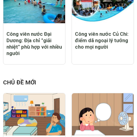
Có gì ở Royal City -
Công viên nước Bình
công viên nước trong
Dương: nơi bạn có
nhà lớn nhất Đông Nam
những trải nghiệm thú
Á?
vị cùng nước
Công viên nước Đại
Công viên nước Củ Chi:
Dương: Địa chỉ "giải
điểm dã ngoại lý tưởng
nhiệt" phù hợp với nhiều
cho mọi người
người