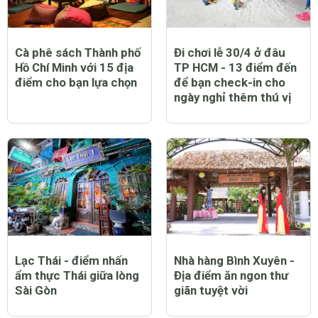
Luân Thanh Lê
7 năm
Giá vé ngày tết bao nhiêu vậy ạ
0 Thích
Trả lời
Báo cáo vi phạm
CHỦ ĐỀ NỔI BẬT
Cà phê sách Thành phố
Đi chơi lễ 30/4 ở đâu
Hồ Chí Minh với 15 địa
TP HCM - 13 điểm đến
điểm cho bạn lựa chọn
để bạn check-in cho
ngày nghỉ thêm thú vị