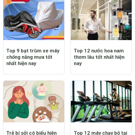
Trẻ bị sốt có tiêm
Trẻ bị sởi có ngứa
phòng sởi được không
không và lời giải đáp
và lưu ý dành cho cha
đầy bất ngờ
mẹ
Top 9 bạt trùm xe máy
Top 12 nước hoa nam
chống nắng mưa tốt
thơm lâu tốt nhất hiện