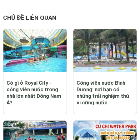
Lạc Thái - điểm nhấn
Nhà hàng Bình Xuyên -
ẩm thực Thái giữa lòng
Địa điểm ăn ngon thư
Sài Gòn
giãn tuyệt vời
CHỦ ĐỀ LIÊN QUAN