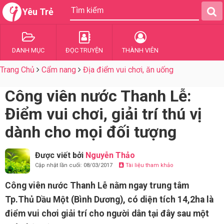
Yêu Trẻ
DANH MỤC
ĐỌC TRUYỆN
THÀNH VIÊN
Trang Chủ
Cẩm nang
Địa điểm vui chơi, ăn uống
Công viên nước Thanh Lễ:
Điểm vui chơi, giải trí thú vị
dành cho mọi đối tượng
Được viết bởi
Nguyễn Thảo
Cập nhật lần cuối: 08/03/2017
Tài liệu tham khảo
Công viên nước Thanh Lễ nằm ngay trung tâm
Tp.Thủ Dầu Một (Bình Dương), có diện tích 14,2ha là
điểm vui chơi giải trí cho người dân tại đây sau một