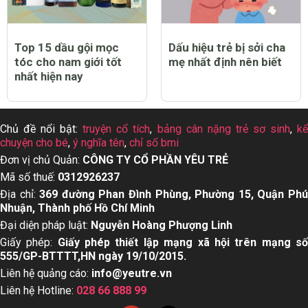
Top 12 thuốc tẩy quần
Top 13 dầu gội cho da
áo trắng sạch tốt nhất
dầu tốt nhất hiện nay
hiện nay
Top 15 dầu gội mọc
Dấu hiệu trẻ bị sởi cha
tóc cho nam giới tốt
mẹ nhất định nên biết
nhất hiện nay
Chủ đề nổi bật:
truyện cổ tích
,
bảng cân nặng trẻ sơ sinh
,
k