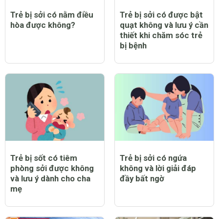
CHỦ ĐỀ MỚI
Trẻ bị sởi có nằm điều
Trẻ bị sởi có được bật
hòa được không?
quạt không và lưu ý cần
thiết khi chăm sóc trẻ
bị bệnh