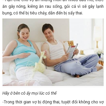
ăn gây nóng, kiêng ăn rau sống, gỏi cá vì sẽ gây lạnh
bụng, có thể bị tiêu chảy, dẫn đến bị sẩy thai.
Hãy ở bên cô ấy mọi lúc có thể
-Trong thời gian vợ bị động thai, tuyệt đối không cho vợ