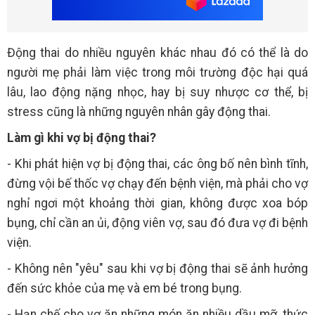
Động thai do nhiều nguyên khác nhau đó có thể là do
người mẹ phải làm việc trong môi trường độc hại quá
lâu, lao động nặng nhọc, hay bị suy nhược cơ thể, bị
stress cũng là những nguyên nhân gây động thai.
Làm gì khi vợ bị động thai?
- Khi phát hiện vợ bị động thai, các ông bố nên bình tĩnh,
đừng vội bế thốc vợ chạy đến bệnh viện, mà phải cho vợ
nghỉ ngơi một khoảng thời gian, không được xoa bóp
bụng, chỉ cần an ủi, động viên vợ, sau đó đưa vợ đi bệnh
viện.
- Không nên "yêu" sau khi vợ bị động thai sẽ ảnh hưởng
đến sức khỏe của mẹ và em bé trong bụng.
- Hạn chế cho vợ ăn những món ăn nhiều dầu mỡ, thức