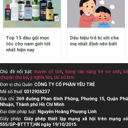
Top 15 dầu gội mọc
Dấu hiệu trẻ bị sởi cha
tóc cho nam giới tốt
mẹ nhất định nên biết
nhất hiện nay
Chủ đề nổi bật:
truyện cổ tích
,
bảng cân nặng trẻ sơ sinh
,
k
chuyện cho bé
,
ý nghĩa tên
,
chỉ số bmi
Đơn vị chủ Quản:
CÔNG TY CỔ PHẦN YÊU TRẺ
Mã số thuế:
0312926237
Địa chỉ:
369 đường Phan Đình Phùng, Phường 15, Quận Ph