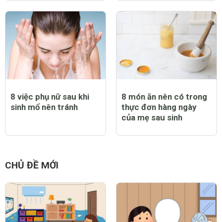
Những loại trái cây mẹ
11 thức uống lợi sữa
nên ăn sau sinh
dành cho mẹ sau sinh
8 việc phụ nữ sau khi
8 món ăn nên có trong
sinh mổ nên tránh
thực đơn hàng ngày
của mẹ sau sinh
CHỦ ĐỀ MỚI