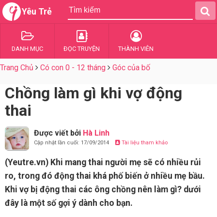
Yêu Trẻ
DANH MỤC
ĐỌC TRUYỆN
THÀNH VIÊN
Trang Chủ
Có con 0 - 12 tháng
Góc của bố
Chồng làm gì khi vợ động
thai
Được viết bởi
Hà Linh
Cập nhật lần cuối: 17/09/2014
Tài liệu tham khảo
(Yeutre.vn) Khi mang thai người mẹ sẽ có nhiều rủi
ro, trong đó động thai khá phố biến ở nhiều mẹ bầu.
Khi vợ bị động thai các ông chồng nên làm gì? dưới
đây là một số gợi ý dành cho bạn.