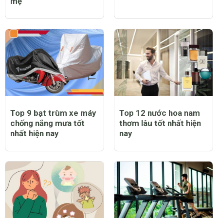
Trẻ bị sốt có tiêm
Trẻ bị sởi có ngứa
phòng sởi được không
không và lời giải đáp
và lưu ý dành cho cha
đầy bất ngờ
mẹ
Top 9 bạt trùm xe máy
Top 12 nước hoa nam
chống nắng mưa tốt
thơm lâu tốt nhất hiện
nhất hiện nay
nay