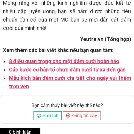
Mong rằng với những kinh nghiệm được đúc kết từ
nhiều cặp uyên ương, bạn sẽ nắm được những tiêu
chuẩn cần có của một MC bạn sẽ mời dẫn dắt đám
cưới của mình nhé!
Yeutre.vn (Tổng hợp)
Xem thêm các bài viết khác nếu bạn quan tâm:
8 điều quan trọng cho một đám cưới hoàn hảo
Các bước cơ bản tổ chức đám cưới từ xa đến gần
Mẫu kịch bản đám cưới chi tiết cho ngày vui thêm
trọn vẹn
Bạn cảm thấy bài viết này thế nào?
Hữu Ích
Đáng tin cậy
0 bình luận