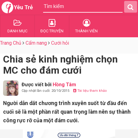
Yêu Trẻ
DANH MỤC
ĐỌC TRUYỆN
THÀNH VIÊN
Trang Chủ
Cẩm nang
Cưới hỏi
Chia sẻ kinh nghiệm chọn
MC cho đám cưới
Được viết bởi
Hồng Tâm
Cập nhật lần cuối: 20/10/2015
Tài liệu tham khảo
Người dẫn dắt chương trình xuyên suốt từ đầu đến
cuối sẽ là một phần rất quan trọng làm nên sự thành
công rực rỡ của một đám cưới.