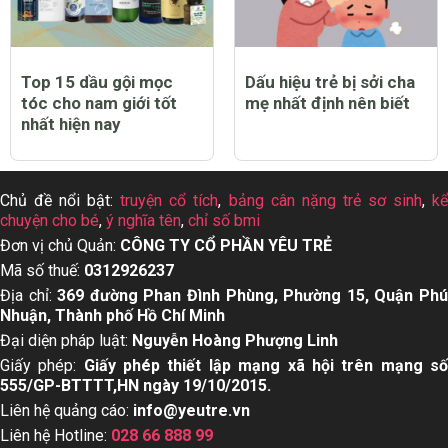
Top 15 dầu gội mọc
Dấu hiệu trẻ bị sởi cha
tóc cho nam giới tốt
mẹ nhất định nên biết
nhất hiện nay
Chủ đề nổi bật:
truyện cổ tích
,
bảng cân nặng trẻ sơ sinh
,
k
chuyện cho bé
,
ý nghĩa tên
,
chỉ số bmi
Đơn vị chủ Quản:
CÔNG TY CỔ PHẦN YÊU TRẺ
Mã số thuế:
0312926237
Địa chỉ:
369 đường Phan Đình Phùng, Phường 15, Quận Ph
Nhuận, Thành phố Hồ Chí Minh
Đại diện pháp luật:
Nguyễn Hoàng Phượng Linh
Giấy phép:
Giấy phép thiết lập mạng xã hội trên mạng s
555/GP-BTTTT,HN ngày 19/10/2015.
Liên hệ quảng cáo:
info@yeutre.vn
Liên hệ Hotline:
028 66 888 99