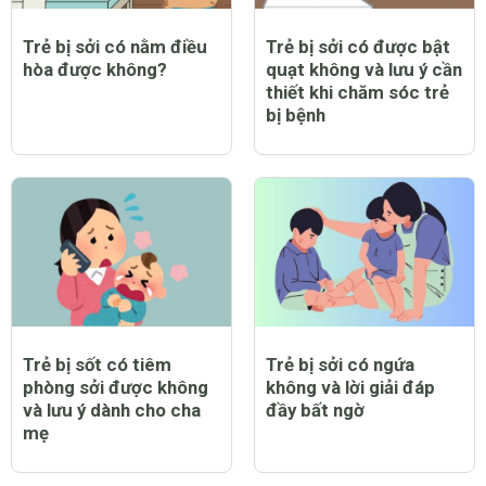
Trẻ bị sởi có nằm điều
Trẻ bị sởi có được bật
hòa được không?
quạt không và lưu ý cần
thiết khi chăm sóc trẻ
bị bệnh
Trẻ bị sốt có tiêm
Trẻ bị sởi có ngứa
phòng sởi được không
không và lời giải đáp
và lưu ý dành cho cha
đầy bất ngờ
mẹ