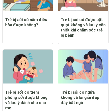
Trẻ bị sởi có nằm điều
Trẻ bị sởi có được bật
hòa được không?
quạt không và lưu ý cần
thiết khi chăm sóc trẻ
bị bệnh
Trẻ bị sốt có tiêm
Trẻ bị sởi có ngứa
phòng sởi được không
không và lời giải đáp
và lưu ý dành cho cha
đầy bất ngờ
mẹ