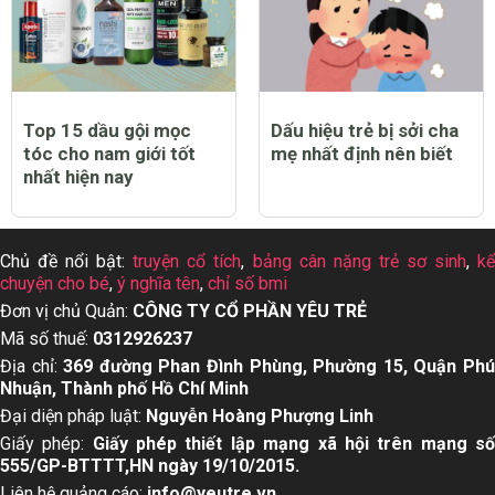
Top 15 dầu gội mọc
Dấu hiệu trẻ bị sởi cha
tóc cho nam giới tốt
mẹ nhất định nên biết
nhất hiện nay
Chủ đề nổi bật:
truyện cổ tích
,
bảng cân nặng trẻ sơ sinh
,
k
chuyện cho bé
,
ý nghĩa tên
,
chỉ số bmi
Đơn vị chủ Quản:
CÔNG TY CỔ PHẦN YÊU TRẺ
Mã số thuế:
0312926237
Địa chỉ:
369 đường Phan Đình Phùng, Phường 15, Quận Ph
Nhuận, Thành phố Hồ Chí Minh
Đại diện pháp luật:
Nguyễn Hoàng Phượng Linh
Giấy phép:
Giấy phép thiết lập mạng xã hội trên mạng s
555/GP-BTTTT,HN ngày 19/10/2015.
Liên hệ quảng cáo:
info@yeutre.vn