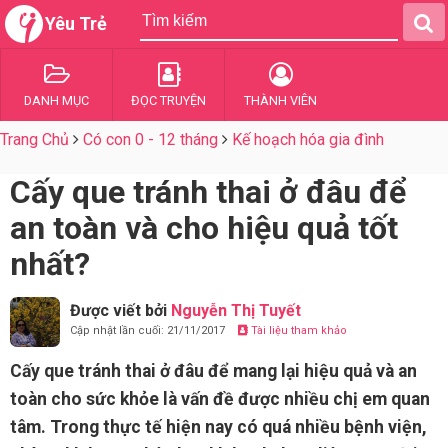
Yêu Trẻ
DANH MỤC
ĐỌC TRUYỆN
THÀNH VIÊN
Trang Chủ
Có con 0 - 12 tháng
Kế hoạch hóa gia đình
Cấy que tránh thai ở đâu để
an toàn và cho hiệu quả tốt
nhất?
Được viết bởi
Nguyễn Thị Tuyết
Cập nhật lần cuối: 21/11/2017
Tài liệu tham khảo
Cấy que tránh thai ở đâu để mang lại hiệu quả và an
toàn cho sức khỏe là vấn đề được nhiều chị em quan
tâm. Trong thực tế hiện nay có quá nhiều bệnh viện,