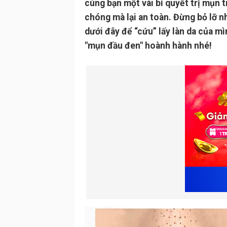
cùng bạn một vài bí quyết trị mụn t
chóng mà lại an toàn. Đừng bỏ lỡ 
dưới đây để “cứu” lấy làn da của mì
"mụn đầu đen" hoành hành nhé!