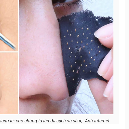
Tẩy tế bào chết với tần suất
5.3.
hợp lý
ang lại cho chúng ta làn da sạch và sáng. Ảnh Internet