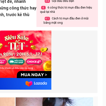
riệt để, nhanh
Gội đầu đều đặn
3.4.
những công thức hay
6 công thức trị mụn đầu đen hiệu
4.
quả tại nhà
nh, trước kẻ thù
Cách trị mụn đầu đen ở mũi
4.1.
bằng mật ong
Cách trị mụn đầu đen ở trán với
4.2.
trứng gà
Cách trị mụn đầu đen bằng
4.3.
kem đánh răng và muối biển
Sử dụng thuốc trị mụn đầu đen
4.4.
acnes
Lột bỏ mụn đầu đen bằng mặt
4.5.
nạ hoặc gel
Trị mụn đầu đen bằng baking
4.6.
soda
Lưu ý khi điều trị mụn đầu đen
5.
không được bỏ qua
Không sử dụng gel lột mụn quá
5.1.
nhiều
Nặn mụn
5.2.