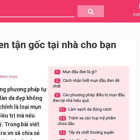
DA
en tận gốc tại nhà cho bạn
Mụn đầu đen là gì?
1.
u tham khảo
Cách nhận biết mụn đầu đen dễ
2.
nhất
ằng phương pháp tự
Các phương pháp điều trị mụn đầu
3.
 làn da đẹp không
đen tại nhà hiệu quả
chính là loại mụn
Làm sạch da đúng cách
3.1.
iều trị mà nếu
Tránh xa các loại mỹ phẩm
3.2.
. Trong bài viết
chứa dầu
e.vn sẽ chia sẻ
Tẩy da chết thường xuyên
3.3.