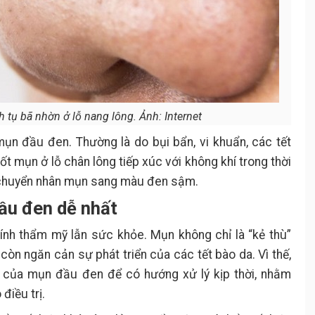
h tụ bã nhờn ở lỗ nang lông. Ảnh: Internet
mụn đầu đen. Thường là do bụi bẩn, vi khuẩn, các tết
ốt mụn ở lỗ chân lông tiếp xúc với không khí trong thời
ần chuyển nhân mụn sang màu đen sậm.
ầu đen dễ nhất
nh thẩm mỹ lẫn sức khỏe. Mụn không chỉ là “kẻ thù”
òn ngăn cản sự phát triển của các tết bào da. Vì thế,
 của mụn đầu đen để có hướng xử lý kịp thời, nhằm
điều trị.