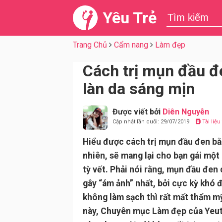
Yêu Trẻ
Trang Chủ
Cẩm nang
Làm đẹp
Cách trị mụn đầu đ
làn da sáng mịn
Được viết bởi
Diên Nguyễn
Cập nhật lần cuối: 29/07/2019
Tài liệ
Hiểu được cách trị mụn đầu đen b
nhiên, sẽ mang lại cho bạn gái một
tỳ vết. Phải nói rằng, mụn đầu đen 
gây “ám ảnh” nhất, bởi cực kỳ khó đ
không làm sạch thì rất mất thẩm mỹ
này, Chuyên mục Làm đẹp của Yeutr