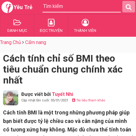
Yêu Trẻ
DANH MỤC
ĐỌC TRUYỆN
THÀNH VIÊN
Trang Chủ
Cẩm nang
Cách tính chỉ số BMI theo
tiêu chuẩn chung chính xác
nhất
Được viết bởi
Tuyết Nhi
Cập nhật lần cuối: 05/01/2021
Tài liệu tham khảo
Cách tính BMI là một trong những phương pháp giúp
bạn biết được tỷ lệ chiều cao và cân nặng của mình
có tương xứng hay không. Mặc dù chưa thể tính toán