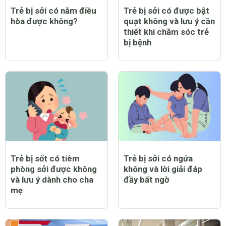
Trẻ bị sởi có nằm điều
Trẻ bị sởi có được bật
hòa được không?
quạt không và lưu ý cần
thiết khi chăm sóc trẻ
bị bệnh
Trẻ bị sốt có tiêm
Trẻ bị sởi có ngứa
phòng sởi được không
không và lời giải đáp
và lưu ý dành cho cha
đầy bất ngờ
mẹ