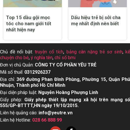
Top 15 dầu gội mọc
Dấu hiệu trẻ bị sởi cha
tóc cho nam giới tốt
mẹ nhất định nên biết
nhất hiện nay
Chủ đề nổi bật:
truyện cổ tích
,
bảng cân nặng trẻ sơ sinh
,
k
chuyện cho bé
,
ý nghĩa tên
,
chỉ số bmi
Đơn vị chủ Quản:
CÔNG TY CỔ PHẦN YÊU TRẺ
Mã số thuế:
0312926237
Địa chỉ:
369 đường Phan Đình Phùng, Phường 15, Quận Ph
Nhuận, Thành phố Hồ Chí Minh
Đại diện pháp luật:
Nguyễn Hoàng Phượng Linh
Giấy phép:
Giấy phép thiết lập mạng xã hội trên mạng s
555/GP-BTTTT,HN ngày 19/10/2015.
Liên hệ quảng cáo:
info@yeutre.vn
Liên hệ Hotline:
028 66 888 99