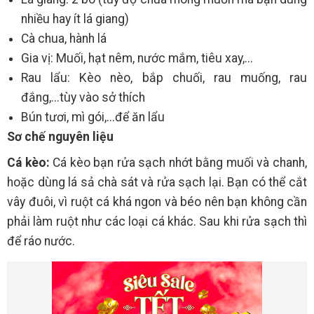
nhiều hay ít lá giang)
Cà chua, hành lá
Gia vị: Muối, hạt nêm, nước mắm, tiêu xay,...
Rau lẩu: Kèo nèo, bắp chuối, rau muống, rau
đắng,...tùy vào sở thích
Bún tươi, mì gói,...để ăn lẩu
Sơ chế nguyên liệu
Cá kèo:
Cá kèo bạn rửa sạch nhớt bằng muối và chanh,
hoặc dùng lá sả chà sát và rửa sạch lại. Bạn có thể cắt
vây đuôi, vì ruột cá khá ngon và béo nên bạn không cần
phải làm ruột như các loại cá khác. Sau khi rửa sạch thì
để ráo nước.