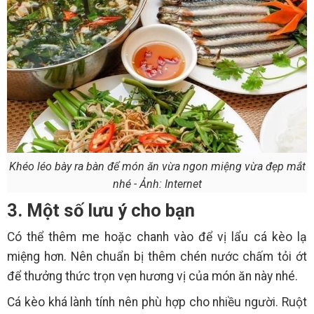
Khéo léo bày ra bàn để món ăn vừa ngon miệng vừa đẹp mắt
nhé - Ảnh: Internet
3. Một số lưu ý cho bạn
Có thể thêm me hoặc chanh vào để vị lẩu cá kèo lạ
miệng hơn. Nên chuẩn bị thêm chén nước chấm tỏi ớt
để thưởng thức trọn vẹn hương vị của món ăn này nhé.
Cá kèo khá lành tính nên phù hợp cho nhiều người. Ruột