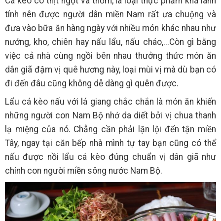
Cá kèo có thịt ngọt và thơm, là loại thực phẩm khá lành
tính nên được người dân miền Nam rất ưa chuộng và
đưa vào bữa ăn hàng ngày với nhiều món khác nhau như
nướng, kho, chiên hay nấu lẩu, nấu cháo,...Còn gì bằng
việc cả nhà cùng ngồi bên nhau thưởng thức món ăn
dân giã đậm vị quê hương này, loại mùi vị mà dù bạn có
đi đến đâu cũng không dễ dàng gì quên được.
Lẩu cá kèo nấu với lá giang chắc chắn là món ăn khiến
những người con Nam Bộ nhớ da diết bởi vị chua thanh
lạ miệng của nó. Chẳng cần phải lặn lội đến tận miền
Tây, ngay tại căn bếp nhà mình tự tay bạn cũng có thể
nấu được nồi lẩu cá kèo đúng chuẩn vị dân giã như
chính con người miền sông nước Nam Bộ.