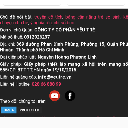
Chủ đề nổi bật:
truyện cổ tích
,
bảng cân nặng trẻ sơ sinh
,
k
chuyện cho bé
,
ý nghĩa tên
,
chỉ số bmi
Đơn vị chủ Quản:
CÔNG TY CỔ PHẦN YÊU TRẺ
Mã số thuế:
0312926237
Địa chỉ:
369 đường Phan Đình Phùng, Phường 15, Quận Ph
Nhuận, Thành phố Hồ Chí Minh
Đại diện pháp luật:
Nguyễn Hoàng Phượng Linh
Giấy phép:
Giấy phép thiết lập mạng xã hội trên mạng s
555/GP-BTTTT,HN ngày 19/10/2015.
Liên hệ quảng cáo:
info@yeutre.vn
Liên hệ Hotline:
028 66 888 99
Theo dõi chúng tôi trên:
About us
User Agreement
Privacy Policy
Sơ đồ trang web