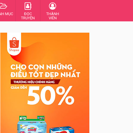
NH MỤC
ĐỌC
THÀNH
TRUYỆN
VIÊN