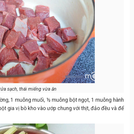
rửa sạch, thái miếng vừa ăn
ng, 1 muỗng muối, ½ muỗng bột ngọt, 1 muỗng hành
t gia vị bò kho vào ướp chung với thịt, đảo đều và để