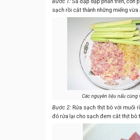
Bước 1:
Sả đập dập phần trên, còn p
sạch rồi cắt thành những miếng vừa 
Các nguyên liệu nấu cùng 
Bước 2:
Rửa sạch thịt bò với muối r
đó rửa lại cho sạch đem cắt thịt bò 