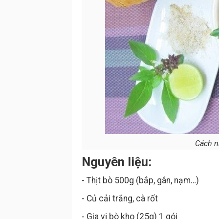
Cách n
Nguyên liệu:
- Thịt bò 500g (bắp, gân, nạm…)
- Củ cải trắng, cà rốt
- Gia vị bò kho (25g) 1 gói