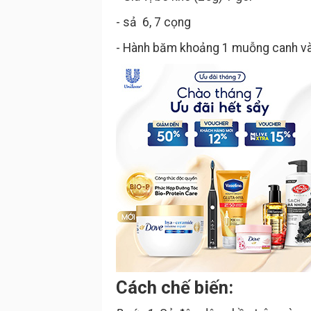
- sả 6, 7 cọng
- Hành băm khoảng 1 muỗng canh v
Cách chế biến: