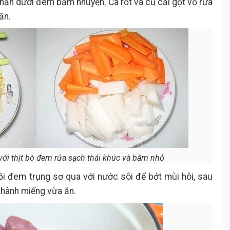
hần dưới đem băm nhuyễn. Cà rốt và củ cải gọt vỏ rửa
ăn.
với thịt bò đem rửa sạch thái khúc và băm nhỏ
ồi đem trụng sơ qua với nước sôi để bớt mùi hôi, sau
thành miếng vừa ăn.