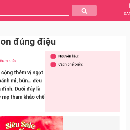
DA
gon đúng điệu
Nguyên liệu:
.
u tham khảo
Cách chế biến:
.
, cộng thêm vị ngọt
 bánh mì, bún… đều
 đình. Dưới đây là
c mẹ tham khảo chế