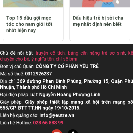
Top 15 dầu gội mọc
Dấu hiệu trẻ bị sởi cha
tóc cho nam giới tốt
mẹ nhất định nên biết
nhất hiện nay
Chủ đề nổi bật:
truyện cổ tích
,
bảng cân nặng trẻ sơ sinh
,
k
chuyện cho bé
,
ý nghĩa tên
,
chỉ số bmi
Đơn vị chủ Quản:
CÔNG TY CỔ PHẦN YÊU TRẺ
Mã số thuế:
0312926237
Địa chỉ:
369 đường Phan Đình Phùng, Phường 15, Quận Ph
Nhuận, Thành phố Hồ Chí Minh
Đại diện pháp luật:
Nguyễn Hoàng Phượng Linh
Giấy phép:
Giấy phép thiết lập mạng xã hội trên mạng s
555/GP-BTTTT,HN ngày 19/10/2015.
Liên hệ quảng cáo:
info@yeutre.vn
Liên hệ Hotline:
028 66 888 99