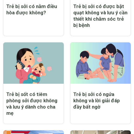
Trẻ bị sởi có nằm điều
Trẻ bị sởi có được bật
hòa được không?
quạt không và lưu ý cần
thiết khi chăm sóc trẻ
bị bệnh
Trẻ bị sốt có tiêm
Trẻ bị sởi có ngứa
phòng sởi được không
không và lời giải đáp
và lưu ý dành cho cha
đầy bất ngờ
mẹ