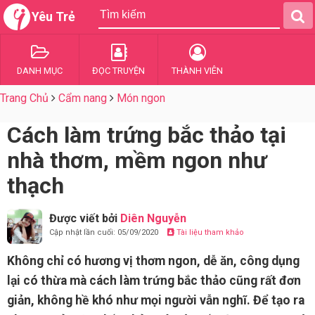
Yêu Trẻ
DANH MỤC
ĐỌC TRUYỆN
THÀNH VIÊN
Trang Chủ
Cẩm nang
Món ngon
Cách làm trứng bắc thảo tại
nhà thơm, mềm ngon như
thạch
Được viết bởi
Diên Nguyễn
Cập nhật lần cuối: 05/09/2020
Tài liệu tham khảo
Không chỉ có hương vị thơm ngon, dễ ăn, công dụng
lại có thừa mà cách làm trứng bắc thảo cũng rất đơn
giản, không hề khó như mọi người vẫn nghĩ. Để tạo ra