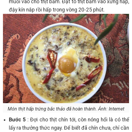
muối vào chỗ thịt bằm. Đặt tô thịt bằm vào xửng hấp,
đậy kín nắp rồi hấp trong vòng 20-25 phút.
Món thịt hấp trứng bắc thảo đã hoàn thành. Ảnh: Internet
Bước 5
: Đợi cho thịt chín tới, còn nóng hổi là có thể
lấy ra thưởng thức ngay. Để biết đã chín chưa, chỉ cần