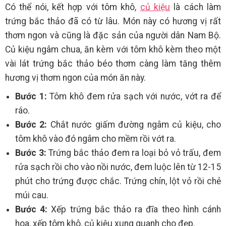
Có thể nói, kết hợp với tôm khô,
củ kiệu
là cách làm
trứng bắc thảo đã có từ lâu. Món này có hương vị rất
thơm ngon và cũng là đặc sản của người dân Nam Bộ.
Củ kiệu ngâm chua, ăn kèm với tôm khô kèm theo một
vài lát trứng bắc thảo béo thơm càng làm tăng thêm
hương vị thơm ngon của món ăn này.
Bước 1:
Tôm khô đem rửa sạch với nước, vớt ra để
ráo.
Bước 2:
Chắt nước giấm đường ngâm củ kiệu, cho
tôm khô vào đó ngâm cho mềm rồi vớt ra.
Bước 3:
Trứng bắc thảo đem ra loại bỏ vỏ trấu, đem
rửa sạch rồi cho vào nồi nước, đem luộc lên từ 12-15
phút cho trứng được chắc. Trứng chín, lột vỏ rồi chẻ
múi cau.
Bước 4:
Xếp trứng bắc thảo ra đĩa theo hình cánh
hoa, xếp tôm khô, củ kiệu xung quanh cho đẹp.