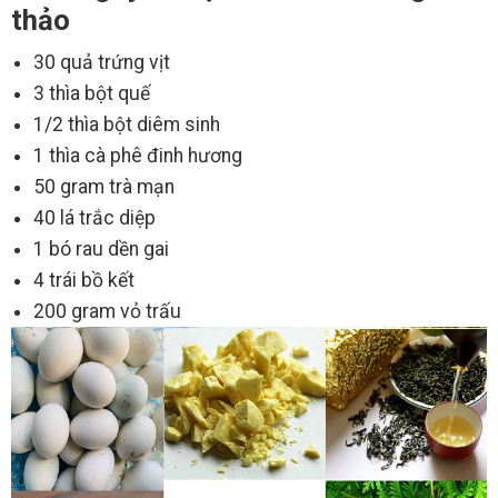
thảo
30 quả trứng vịt
3 thìa bột quế
1/2 thìa bột diêm sinh
1 thìa cà phê đinh hương
50 gram trà mạn
40 lá trắc diệp
1 bó rau dền gai
4 trái bồ kết
200 gram vỏ trấu