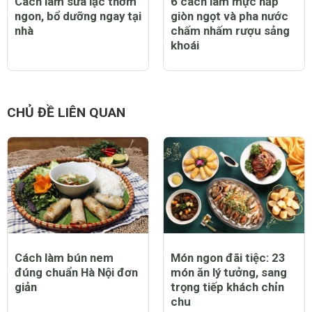
Cách làm sữa lạc thơm
6 cách làm mực hấp
ngon, bổ dưỡng ngay tại
giòn ngọt và pha nước
nhà
chấm nhấm rượu sảng
khoái
CHỦ ĐỀ LIÊN QUAN
Cách làm bún nem
Món ngon đãi tiệc: 23
đúng chuẩn Hà Nội đơn
món ăn lý tưởng, sang
giản
trọng tiếp khách chỉn
chu