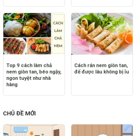
Top 9 cách làm chả
Cách rán nem giòn tan,
nem giòn tan, béo ngậy,
để được lâu không bị ỉu
ngon tuyệt như nhà
hàng
CHỦ ĐỀ MỚI