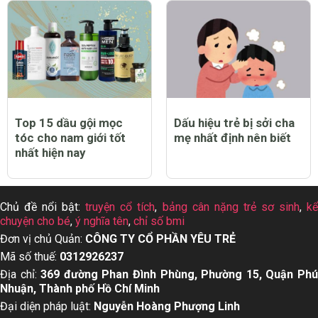
Top 15 dầu gội mọc
Dấu hiệu trẻ bị sởi cha
tóc cho nam giới tốt
mẹ nhất định nên biết
nhất hiện nay
Chủ đề nổi bật:
truyện cổ tích
,
bảng cân nặng trẻ sơ sinh
,
k
chuyện cho bé
,
ý nghĩa tên
,
chỉ số bmi
Đơn vị chủ Quản:
CÔNG TY CỔ PHẦN YÊU TRẺ
Mã số thuế:
0312926237
Địa chỉ:
369 đường Phan Đình Phùng, Phường 15, Quận Ph
Nhuận, Thành phố Hồ Chí Minh
Đại diện pháp luật:
Nguyễn Hoàng Phượng Linh