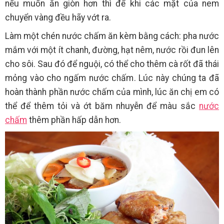
nếu muốn ăn giòn hơn thì để khi các mặt của nem
chuyển vàng đều hãy vớt ra.
Làm một chén nước chấm ăn kèm bằng cách: pha nước
mắm với một ít chanh, đường, hạt nêm, nước rồi đun lên
cho sôi. Sau đó để nguội, có thể cho thêm cà rốt đã thái
mỏng vào cho ngấm nước chấm. Lúc này chúng ta đã
hoàn thành phần nước chấm của mình, lúc ăn chị em có
thể để thêm tỏi và ớt băm nhuyễn để màu sắc
nước
chấm
thêm phần hấp dẫn hơn.