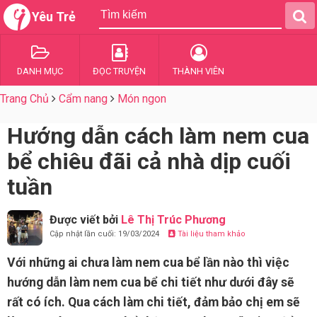
Yêu Trẻ
DANH MỤC
ĐỌC TRUYỆN
THÀNH VIÊN
Trang Chủ
Cẩm nang
Món ngon
Hướng dẫn cách làm nem cua
bể chiêu đãi cả nhà dịp cuối
tuần
Được viết bởi
Lê Thị Trúc Phương
Cập nhật lần cuối: 19/03/2024
Tài liệu tham khảo
Với những ai chưa làm nem cua bể lần nào thì việc
hướng dẫn làm nem cua bể chi tiết như dưới đây sẽ
rất có ích. Qua cách làm chi tiết, đảm bảo chị em sẽ