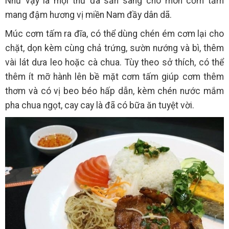
Như vậy là mọi thứ đã sẵn sàng cho món cơm tấm
mang đậm hương vị miền Nam đầy dân dã.
Múc cơm tấm ra đĩa, có thể dùng chén ém cơm lại cho
chặt, dọn kèm cùng chả trứng, sườn nướng và bì, thêm
vài lát dưa leo hoặc cà chua. Tùy theo sở thích, có thể
thêm ít mỡ hành lên bề mặt cơm tấm giúp cơm thêm
thơm và có vị beo béo hấp dẫn, kèm chén nước mắm
pha chua ngọt, cay cay là đã có bữa ăn tuyệt vời.