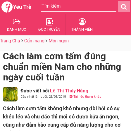
Yêu Trẻ
DANH MỤC
ĐỌC TRUYỆN
THÀNH VIÊN
Trang Chủ
Cẩm nang
Món ngon
Cách làm cơm tấm đúng
chuẩn miền Nam cho những
ngày cuối tuần
Được viết bởi
Lê Thị Thúy Hằng
Cập nhật lần cuối: 28/01/2018
Tài liệu tham khảo
Cách làm cơm tấm không khó nhưng đòi hỏi có sự
khéo léo và chu đáo thì mới có được bữa ăn ngon,
cũng như đảm bảo cung cấp đủ năng lượng cho cơ