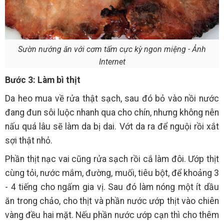
Sườn nướng ăn với cơm tấm cực kỳ ngon miệng - Ảnh
Internet
Bước 3: Làm bì thịt
Da heo mua về rửa thật sạch, sau đó bỏ vào nồi nước
đang đun sôi luộc nhanh qua cho chín, nhưng không nên
nấu quá lâu sẽ làm da bị dai. Vớt da ra để nguội rồi xắt
sợi thật nhỏ.
Phần thịt nạc vai cũng rửa sạch rồi cắ làm đôi. Ướp thịt
cùng tỏi, nước mắm, đường, muối, tiêu bột, để khoảng 3
- 4 tiếng cho ngấm gia vị. Sau đó làm nóng một ít dầu
ăn trong chảo, cho thịt và phần nước ướp thịt vào chiên
vàng đều hai mặt. Nếu phần nước ướp cạn thì cho thêm