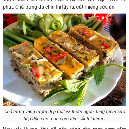
phút. Chả trứng đã chín thì lấy ra, cắt miếng vừa ăn.
Chả trứng vàng rượm đẹp mắt và thơm ngon, tăng thêm sức
hấp dẫn cho món cơm tấm - Ảnh Internet