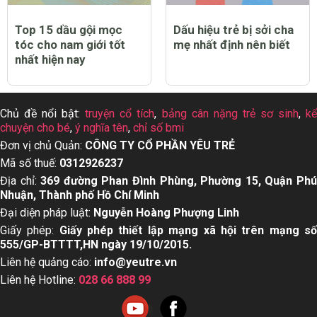
Top 15 dầu gội mọc
Dấu hiệu trẻ bị sởi cha
tóc cho nam giới tốt
mẹ nhất định nên biết
nhất hiện nay
Chủ đề nổi bật:
truyện cổ tích
,
bảng cân nặng trẻ sơ sinh
,
k
chuyện cho bé
,
ý nghĩa tên
,
chỉ số bmi
Đơn vị chủ Quản:
CÔNG TY CỔ PHẦN YÊU TRẺ
Mã số thuế:
0312926237
Địa chỉ:
369 đường Phan Đình Phùng, Phường 15, Quận Ph
Nhuận, Thành phố Hồ Chí Minh
Đại diện pháp luật:
Nguyễn Hoàng Phượng Linh
Giấy phép:
Giấy phép thiết lập mạng xã hội trên mạng s
555/GP-BTTTT,HN ngày 19/10/2015.
Liên hệ quảng cáo:
info@yeutre.vn
Liên hệ Hotline:
028 66 888 99