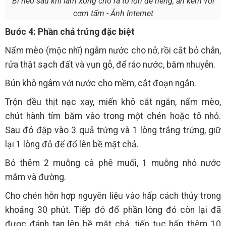
Bì heo sau khi làm xong cho ra tô lớn để riêng, ăn kèm với
cơm tấm - Ảnh Internet
Bước 4: Phần chả trứng đặc biệt
Nấm mèo (mộc nhĩ) ngâm nước cho nở, rồi cắt bỏ chân,
rửa thật sạch đất và vụn gỗ, để ráo nước, băm nhuyễn.
Bún khô ngâm với nước cho mềm, cắt đoạn ngắn.
Trộn đều thịt nạc xay, miến khô cắt ngắn, nấm mèo,
chút hành tím băm vào trong một chén hoặc tô nhỏ.
Sau đó đập vào 3 quả trứng và 1 lòng trắng trứng, giữ
lại 1 lòng đỏ để đổ lên bề mặt chả.
Bỏ thêm 2 muỗng cà phê muối, 1 muỗng nhỏ nước
mắm và đường.
Cho chén hỗn hợp nguyên liệu vào hấp cách thủy trong
khoảng 30 phút. Tiếp đó đổ phần lòng đỏ còn lại đã
được đánh tan lên bề mặt chả, tiếp tục hấp thêm 10