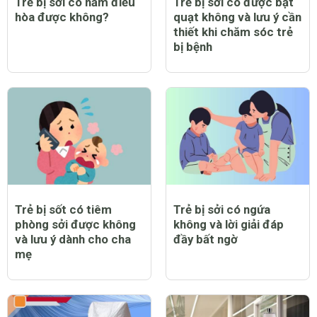
Trẻ bị sởi có nằm điều
Trẻ bị sởi có được bật
hòa được không?
quạt không và lưu ý cần
thiết khi chăm sóc trẻ
bị bệnh
Trẻ bị sốt có tiêm
Trẻ bị sởi có ngứa
phòng sởi được không
không và lời giải đáp
và lưu ý dành cho cha
đầy bất ngờ
mẹ