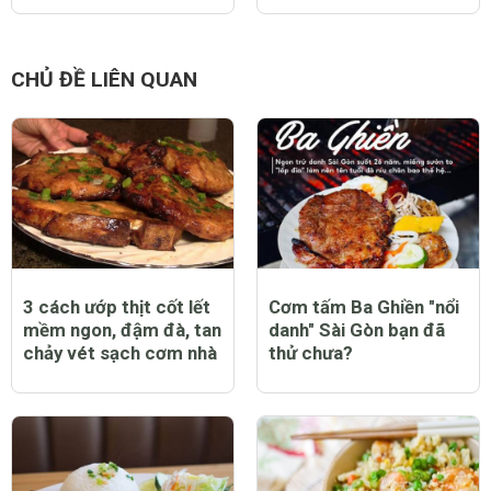
CHỦ ĐỀ LIÊN QUAN
3 cách ướp thịt cốt lết
Cơm tấm Ba Ghiền "nổi
mềm ngon, đậm đà, tan
danh" Sài Gòn bạn đã
chảy vét sạch cơm nhà
thử chưa?