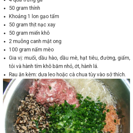
50 gram thính
Khoảng 1 lon gạo tấm
50 gram thịt nạc xay
50 gram miến khô
2 muỗng canh mật ong
100 gram nấm mèo
Gia vị: muối, dầu hào, dầu mè, hạt tiêu, đường, giấm,
tỏi và hành tím khô băm nhỏ, ớt, hành lá.
Rau ăn kèm: dưa leo hoặc cà chua tùy vào sở thích.