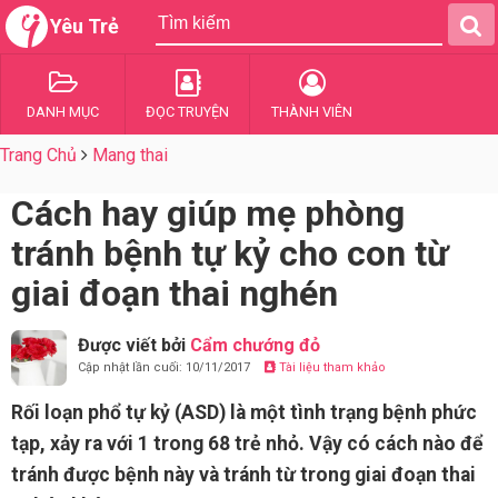
Yêu Trẻ
DANH MỤC
ĐỌC TRUYỆN
THÀNH VIÊN
Trang Chủ
Mang thai
Cách hay giúp mẹ phòng
tránh bệnh tự kỷ cho con từ
giai đoạn thai nghén
Được viết bởi
Cẩm chướng đỏ
Cập nhật lần cuối: 10/11/2017
Tài liệu tham khảo
Rối loạn phổ tự kỷ (ASD) là một tình trạng bệnh phức
tạp, xảy ra với 1 trong 68 trẻ nhỏ. Vậy có cách nào để
tránh được bệnh này và tránh từ trong giai đoạn thai