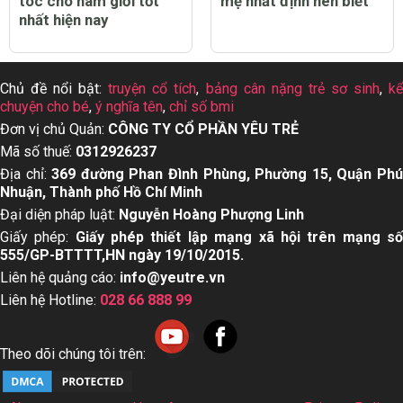
tóc cho nam giới tốt
mẹ nhất định nên biết
nhất hiện nay
Chủ đề nổi bật:
truyện cổ tích
,
bảng cân nặng trẻ sơ sinh
,
k
chuyện cho bé
,
ý nghĩa tên
,
chỉ số bmi
Đơn vị chủ Quản:
CÔNG TY CỔ PHẦN YÊU TRẺ
Mã số thuế:
0312926237
Địa chỉ:
369 đường Phan Đình Phùng, Phường 15, Quận Ph
Nhuận, Thành phố Hồ Chí Minh
Đại diện pháp luật:
Nguyễn Hoàng Phượng Linh
Giấy phép:
Giấy phép thiết lập mạng xã hội trên mạng s
555/GP-BTTTT,HN ngày 19/10/2015.
Liên hệ quảng cáo:
info@yeutre.vn
Liên hệ Hotline:
028 66 888 99
Theo dõi chúng tôi trên: