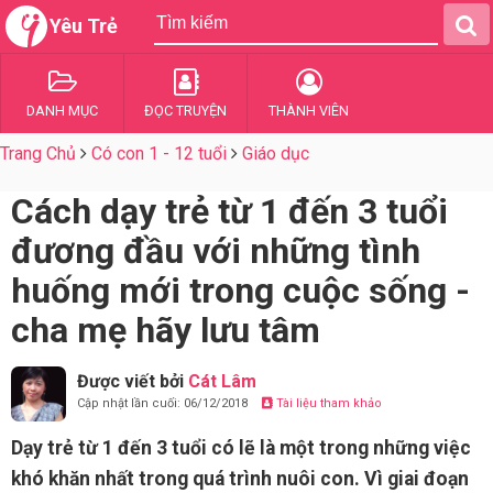
Yêu Trẻ
DANH MỤC
ĐỌC TRUYỆN
THÀNH VIÊN
Trang Chủ
Có con 1 - 12 tuổi
Giáo dục
Cách dạy trẻ từ 1 đến 3 tuổi
đương đầu với những tình
huống mới trong cuộc sống -
cha mẹ hãy lưu tâm
Được viết bởi
Cát Lâm
Cập nhật lần cuối: 06/12/2018
Tài liệu tham khảo
Dạy trẻ từ 1 đến 3 tuổi có lẽ là một trong những việc
khó khăn nhất trong quá trình nuôi con. Vì giai đoạn