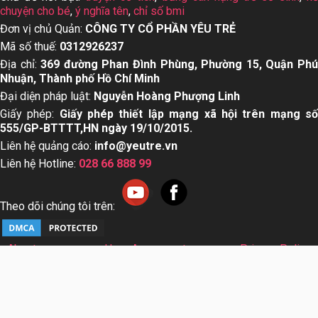
chuyện cho bé
,
ý nghĩa tên
,
chỉ số bmi
Đơn vị chủ Quản:
CÔNG TY CỔ PHẦN YÊU TRẺ
Mã số thuế:
0312926237
Địa chỉ:
369 đường Phan Đình Phùng, Phường 15, Quận Ph
Nhuận, Thành phố Hồ Chí Minh
Đại diện pháp luật:
Nguyễn Hoàng Phượng Linh
Giấy phép:
Giấy phép thiết lập mạng xã hội trên mạng s
555/GP-BTTTT,HN ngày 19/10/2015.
Liên hệ quảng cáo:
info@yeutre.vn
Liên hệ Hotline:
028 66 888 99
Theo dõi chúng tôi trên:
About us
User Agreement
Privacy Policy
Sơ đồ trang web
© Copyright 2014 Yeutre.vn, all rights reserved. Chuyên
trang mạng xã hội Mẹ & Bé uy tín hàng đầu Việt Nam. Với nội
dung được viết và tham vấn bởi các chuyên gia & Bác sĩ