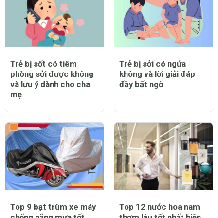
Trẻ bị sốt có tiêm
Trẻ bị sởi có ngứa
phòng sởi được không
không và lời giải đáp
và lưu ý dành cho cha
đầy bất ngờ
mẹ
Top 9 bạt trùm xe máy
Top 12 nước hoa nam
chống nắng mưa tốt
thơm lâu tốt nhất hiện