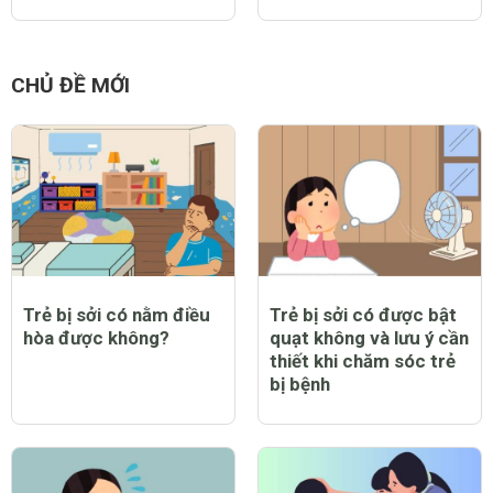
CHỦ ĐỀ MỚI
Trẻ bị sởi có nằm điều
Trẻ bị sởi có được bật
hòa được không?
quạt không và lưu ý cần
thiết khi chăm sóc trẻ
bị bệnh