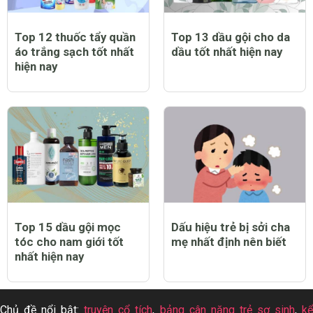
Top 12 thuốc tẩy quần
Top 13 dầu gội cho da
áo trắng sạch tốt nhất
dầu tốt nhất hiện nay
hiện nay
Top 15 dầu gội mọc
Dấu hiệu trẻ bị sởi cha
tóc cho nam giới tốt
mẹ nhất định nên biết
nhất hiện nay
Chủ đề nổi bật:
truyện cổ tích
,
bảng cân nặng trẻ sơ sinh
,
k