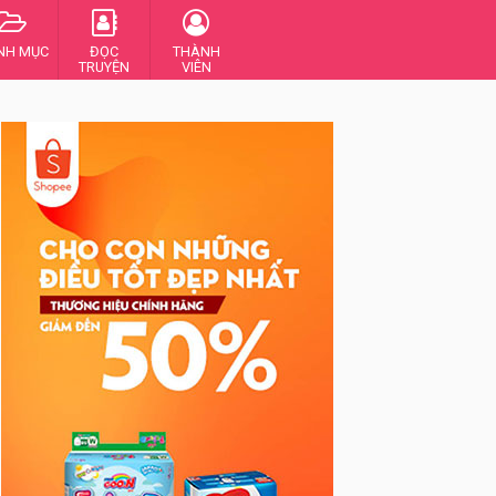
NH MỤC
ĐỌC
THÀNH
TRUYỆN
VIÊN