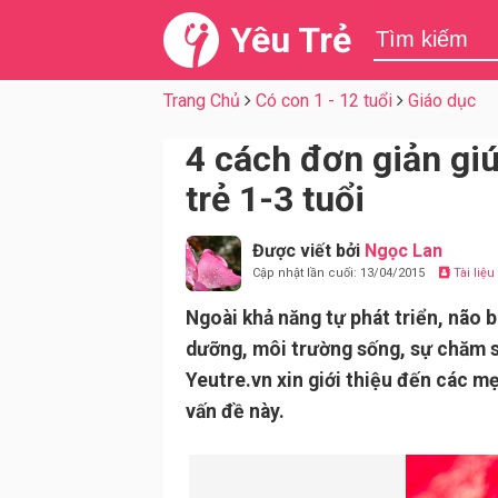
Yêu Trẻ
Trang Chủ
Có con 1 - 12 tuổi
Giáo dục
4 cách đơn giản giú
trẻ 1-3 tuổi
Được viết bởi
Ngọc Lan
Cập nhật lần cuối: 13/04/2015
Tài liệ
Ngoài khả năng tự phát triển, não b
dưỡng, môi trường sống, sự chăm s
Yeutre.vn xin giới thiệu đến các m
vấn đề này.