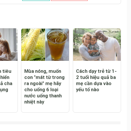
 tiêu
Mùa nóng, muốn
Cách dạy trẻ từ 1-
chiến
con "mát từ trong
2 tuổi hiệu quả ba
uả cha
ra ngoài" mẹ hãy
mẹ cần dựa vào
dụng
cho uống 6 loại
yếu tố nào
nước uống thanh
nhiệt này