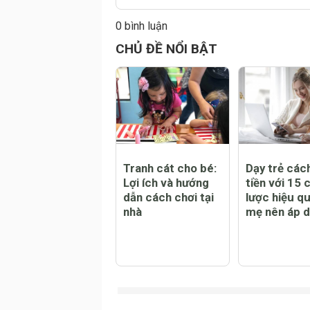
0 bình luận
Đăng
CHỦ ĐỀ NỔI BẬT
Tranh cát cho bé:
Dạy trẻ cách
Lợi ích và hướng
tiền với 15 
dẫn cách chơi tại
lược hiệu q
nhà
mẹ nên áp 