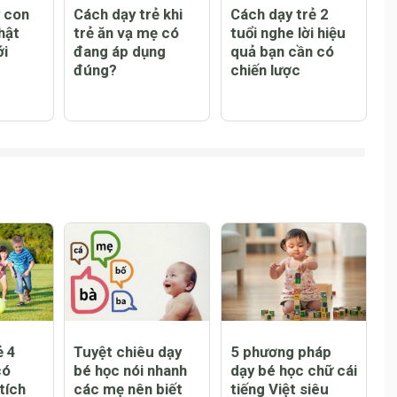
 con
Cách dạy trẻ khi
Cách dạy trẻ 2
hật
trẻ ăn vạ mẹ có
tuổi nghe lời hiệu
ới
đang áp dụng
quả bạn cần có
đúng?
chiến lược