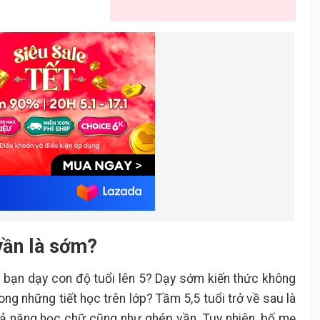
 vần là sớm?
 bạn dạy con độ tuổi lên 5? Dạy sớm kiến thức không
ong những tiết học trên lớp? Tầm 5,5 tuổi trở về sau là
khả năng học chữ cũng như ghép vần. Tuy nhiên, bố mẹ