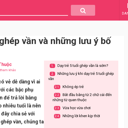
DA
 ghép vần và những lưu ý bố
 Thuộc
Dạy trẻ 5 tuổi ghép vần là sớm?
1.
u tham khảo
Những lưu ý khi dạy trẻ 5 tuổi ghép
2.
vần
ó vẻ dễ dàng vì ai
Không ép trẻ
2.1.
với các bậc phụ
Bắt đầu bằng từ 2 chữ cái đến
2.2.
 để trả lời bằng
những từ quen thuộc
 nhiêu tuổi là nên
Vừa học vừa chơi
2.3.
 đây chia sẻ với
Những lời khen kịp thời
2.4.
i ghép vần, chúng ta