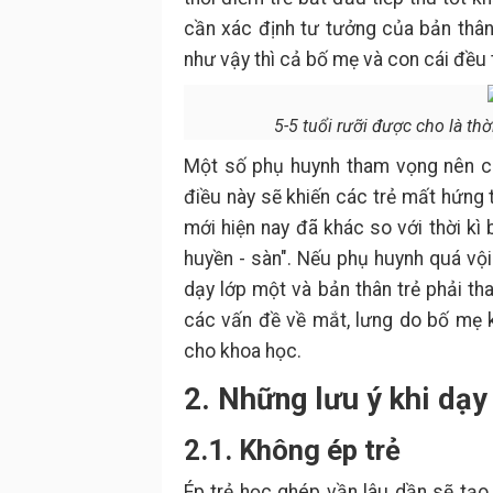
cần xác định tư tưởng của bản thân
như vậy thì cả bố mẹ và con cái đều
5-5 tuổi rưỡi được cho là th
Một số phụ huynh tham vọng nên ch
điều này sẽ khiến các trẻ mất hứng 
mới hiện nay đã khác so với thời kì 
huyền - sàn". Nếu phụ huynh quá vội
dạy lớp một và bản thân trẻ phải th
các vấn đề về mắt, lưng do bố mẹ
cho khoa học.
2. Những lưu ý khi dạy 
2.1. Không ép trẻ
Ép trẻ học ghép vần lâu dần sẽ tạo