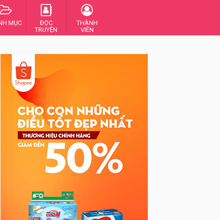
NH MỤC
ĐỌC
THÀNH
TRUYỆN
VIÊN