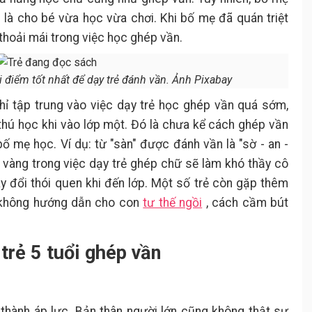
 là cho bé vừa học vừa chơi. Khi bố mẹ đã quán triệt
 thoải mái trong việc học ghép vần.
ời điểm tốt nhất để dạy trẻ đánh vần. Ảnh Pixabay
ỉ tập trung vào việc dạy trẻ học ghép vần quá sớm,
thú học khi vào lớp một. Đó là chưa kể cách ghép vần
bố mẹ học. Ví dụ: từ "sàn" được đánh vần là "sờ - an -
 vàng trong việc dạy trẻ ghép chữ sẽ làm khó thầy cô
ay đổi thói quen khi đến lớp. Một số trẻ còn gặp thêm
 không hướng dẫn cho con
tư thế ngồi
, cách cầm bút
trẻ 5 tuổi ghép vần
 thành áp lực. Bản thân người lớn cũng không thật sự