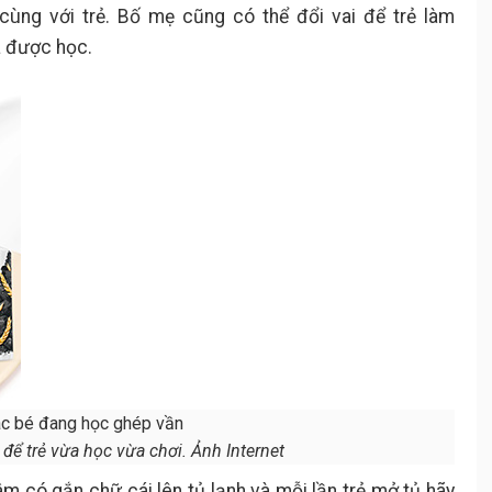
 cùng với trẻ. Bố mẹ cũng có thể đổi vai để trẻ làm
ã được học.
để trẻ vừa học vừa chơi. Ảnh Internet
 có gắn chữ cái lên tủ lạnh và mỗi lần trẻ mở tủ hãy