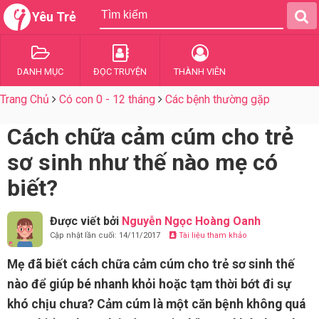
Yêu Trẻ
DANH MỤC
ĐỌC TRUYỆN
THÀNH VIÊN
Trang Chủ
Có con 0 - 12 tháng
Các bệnh thường gặp
Cách chữa cảm cúm cho trẻ
sơ sinh như thế nào mẹ có
biết?
Được viết bởi
Nguyễn Ngọc Hoàng Oanh
Cập nhật lần cuối: 14/11/2017
Tài liệu tham khảo
Mẹ đã biết cách chữa cảm cúm cho trẻ sơ sinh thế
nào để giúp bé nhanh khỏi hoặc tạm thời bớt đi sự
khó chịu chưa? Cảm cúm là một căn bệnh không quá