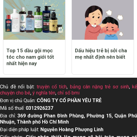
Top 15 dầu gội mọc
Dấu hiệu trẻ bị sởi cha
tóc cho nam giới tốt
mẹ nhất định nên biết
nhất hiện nay
Chủ đề nổi bật:
truyện cổ tích
,
bảng cân nặng trẻ sơ sinh
,
k
chuyện cho bé
,
ý nghĩa tên
,
chỉ số bmi
Đơn vị chủ Quản:
CÔNG TY CỔ PHẦN YÊU TRẺ
Mã số thuế:
0312926237
Địa chỉ:
369 đường Phan Đình Phùng, Phường 15, Quận Ph
Nhuận, Thành phố Hồ Chí Minh
Đại diện pháp luật:
Nguyễn Hoàng Phượng Linh