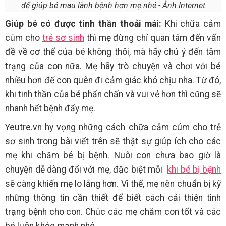
để giúp bé mau lành bệnh hơn mẹ nhé - Ảnh Internet
Giúp bé có được tinh thần thoải mái:
Khi chữa cảm
cúm cho
trẻ sơ sinh
thì mẹ đừng chỉ quan tâm đến vấn
đề về cơ thể của bé không thôi, mà hãy chú ý đến tâm
trạng của con nữa. Mẹ hãy trò chuyện và chơi với bé
nhiều hơn để con quên đi cảm giác khó chịu nha. Từ đó,
khi tinh thần của bé phấn chấn và vui vẻ hơn thì cũng sẽ
nhanh hết bệnh đấy mẹ.
Yeutre.vn hy vọng những cách chữa cảm cúm cho trẻ
sơ sinh trong bài viết trên sẽ thật sự giúp ích cho các
mẹ khi chăm bé bị bệnh. Nuôi con chưa bao giờ là
chuyện dễ dàng đối với mẹ, đặc biệt mỗi
khi bé bị bệnh
sẽ càng khiến mẹ lo lắng hơn. Vì thế, mẹ nên chuẩn bị kỹ
những thông tin cần thiết để biết cách cải thiện tình
trạng bệnh cho con. Chúc các mẹ chăm con tốt và các
bé luôn khỏe mạnh nhé.