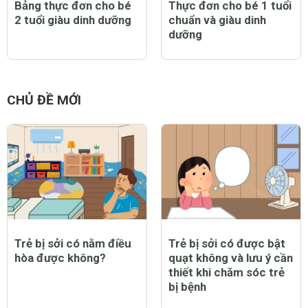
Bảng thực đơn cho bé
Thực đơn cho bé 1 tuổi
2 tuổi giàu dinh dưỡng
chuẩn và giàu dinh
dưỡng
CHỦ ĐỀ MỚI
Trẻ bị sởi có nằm điều
Trẻ bị sởi có được bật
hòa được không?
quạt không và lưu ý cần
thiết khi chăm sóc trẻ
bị bệnh