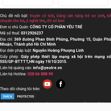
Chủ đề nổi bật:
truyện cổ tích
,
bảng cân nặng trẻ sơ sinh
,
k
chuyện cho bé
,
ý nghĩa tên
,
chỉ số bmi
Đơn vị chủ Quản:
CÔNG TY CỔ PHẦN YÊU TRẺ
Mã số thuế:
0312926237
Địa chỉ:
369 đường Phan Đình Phùng, Phường 15, Quận Ph
Nhuận, Thành phố Hồ Chí Minh
Đại diện pháp luật:
Nguyễn Hoàng Phượng Linh
Giấy phép:
Giấy phép thiết lập mạng xã hội trên mạng s
555/GP-BTTTT,HN ngày 19/10/2015.
Liên hệ quảng cáo:
info@yeutre.vn
Liên hệ Hotline:
028 66 888 99
Theo dõi chúng tôi trên:
About us
User Agreement
Privacy Policy
Sơ đồ trang web