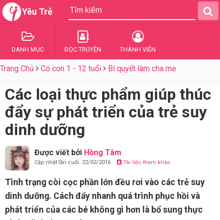
Yêu Trẻ
DANH MỤC
ĐỌC TRUYỆN
THÀNH VIÊN
Trang Chủ
Có con 1 - 12 tuổi
Bí quyết làm cha mẹ
Các loại thực phẩm giúp thúc
đẩy sự phát triển của trẻ suy
dinh dưỡng
Được viết bởi
Hồng Tâm
Cập nhật lần cuối: 22/02/2016
Tài liệu tham khảo
Tình trạng còi cọc phần lớn đều rơi vào các trẻ suy
dinh dưỡng. Cách đẩy nhanh quá trình phục hồi và
phát triển của các bé không gì hơn là bổ sung thực