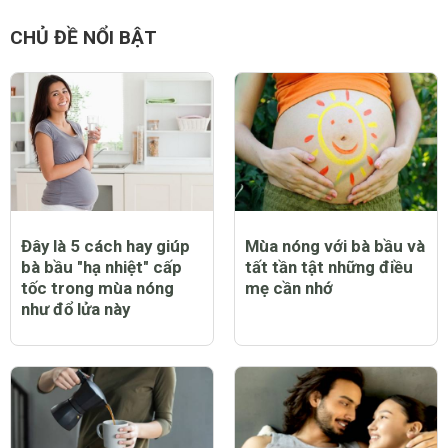
supportviettel
7 năm
cho e hỏi vợ e bị bệnh viêm phế quản , sau này có ảnh
hưởn tới bé không , thực phẩm nào tốt cho bệnh này, vk
e đang mang thai tháng thứ 5
0 Thích
Trả lời
Báo cáo vi phạm
victory355
8 năm
đánh dấu để sau này chăm vk
0 Thích
Trả lời
Báo cáo vi phạm
CHỦ ĐỀ NỔI BẬT