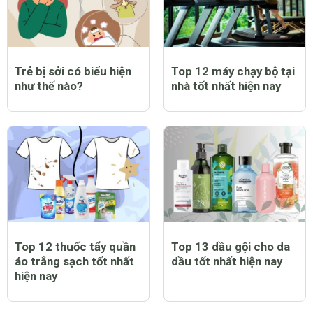
Top 9 bạt trùm xe máy
Top 12 nước hoa nam
chống nắng mưa tốt
thơm lâu tốt nhất hiện
nhất hiện nay
nay
Trẻ bị sởi có biểu hiện
Top 12 máy chạy bộ tại
như thế nào?
nhà tốt nhất hiện nay