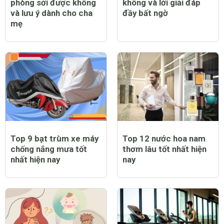
hòa được không?
quạt không và lưu ý cần
thiết khi chăm sóc trẻ
bị bệnh
Trẻ bị sốt có tiêm
Trẻ bị sởi có ngứa
phòng sởi được không
không và lời giải đáp
và lưu ý dành cho cha
đầy bất ngờ
mẹ