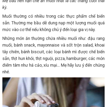
Mẹ bầu nên hạn chế ăn muối nhất là các tháng cuối thai
kỳ.
Muối thường có nhiều trong các thực phẩm chế biến
sẵn. Thường mẹ bầu dễ dung nạp một lượng muối quá
mức vào cơ thể nếu không chú ý đến loại gia vị này.
Những món ăn thường chứa nhiều muối như: đậu rang
muối, bánh snack, mayonnaise và sốt trộn salad, khoai
tây chiên, bánh biscuit, các loại bánh mì được chế biến
sẵn, thịt hun khói, thịt nguội, pizza, hamburger, các món
điểm tâm như há cảo, xíu mại… Mẹ hãy lưu ý đến chúng
nhé.