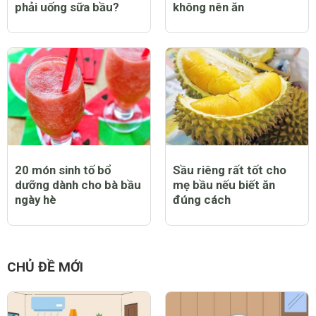
CHỦ ĐỀ LIÊN QUAN
Thai phụ có nhất thiết
Những loại rau bà bầu
phải uống sữa bầu?
không nên ăn