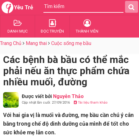
Yêu Trẻ
DANH MỤC
ĐỌC TRUYỆN
THÀNH VIÊN
Trang Chủ
Mang thai
Cuộc sống mẹ bầu
Các bệnh bà bầu có thể mắc
phải nếu ăn thực phẩm chứa
nhiều muối, đường
Được viết bởi
Nguyễn Thảo
Cập nhật lần cuối: 27/09/2016
Tài liệu tham khảo
Với hai gia vị là muối và đường, mẹ bầu cần chú ý cân
bằng trong chế độ dinh dưỡng của mình để tốt cho
sức khỏe mẹ lẫn con.