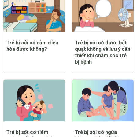
20 món sinh tố bổ
Sầu riêng rất tốt cho
dưỡng dành cho bà bầu
mẹ bầu nếu biết ăn
ngày hè
đúng cách
CHỦ ĐỀ MỚI
Trẻ bị sởi có nằm điều
Trẻ bị sởi có được bật