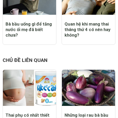
Đây là 5 cách hay giúp
Mùa nóng với bà bầu và
bà bầu "hạ nhiệt" cấp
tất tần tật những điều
tốc trong mùa nóng
mẹ cần nhớ
như đổ lửa này
Bà bầu uống gì để tăng
Quan hệ khi mang thai
nước ối mẹ đã biết
tháng thứ 4 có nên hay
chưa?
không?