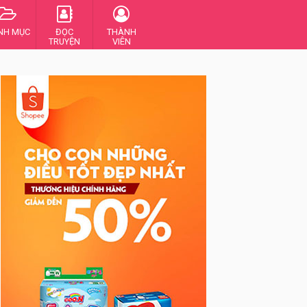
NH MỤC
ĐỌC
THÀNH
TRUYỆN
VIÊN