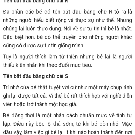
Tên bắt đầu bằng chữ cái R
Đa phần các bé có tên bắt đầu bằng chữ R tỏ ra là
những người hiểu biết rộng và thực sự như thế. Nhưng
chúng lại luôn thực dụng. Nói về sự tự tin thì bé là nhất.
Đặc biệt hơn, bé có thể truyền cho những người khác
cũng có được sự tự tin giống mình.
Tuy là người thích làm từ thiện nhưng bé lại là người
thiếu kiên nhẫn khi theo đuổi mục tiêu.
Tên bắt đầu bằng chữ cái S
Trí nhớ của bé thật tuyệt vời cứ như một máy chụp ảnh
ghi lại được tất cả. Vì thế, bé rất thích hợp với nghề diễn
viên hoặc trở thành một học giả.
Bé đồng thời là một nhân cách chuẩn mực về tính tự
lập. Điều này bộc lộ khá sớm, từ khi bé còn nhỏ. Mặc
dầu vậy, làm việc gì bé lại ít khi nào hoàn thành đến nơi