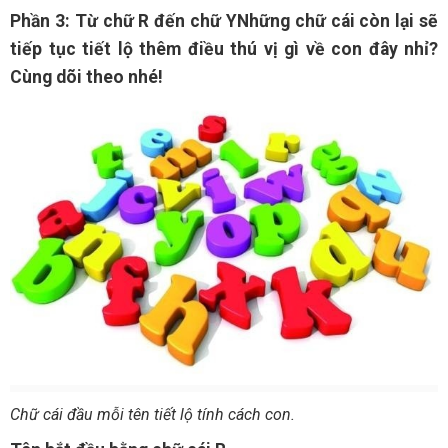
Phần 3: Từ chữ R đến chữ YNhững chữ cái còn lại sẽ
tiếp tục tiết lộ thêm điều thú vị gì về con đây nhỉ?
Cùng dõi theo nhé!
Chữ cái đầu mỗi tên tiết lộ tính cách con.