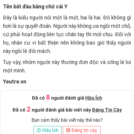
Tên bắt đầu bằng chữ cái Y
Đây là kiểu người nói một là một, hai là hai. Đó không gì
hơn là sự quyết đoán. Người này không ưa ngồi một chỗ,
cứ phải hoạt động liên tục chân tay thì mới chịu. Đối với
họ, nhàn cư vi bất thiện nên không bao giờ thấy người
này ngồi lê đôi mách.
Tuy vậy, nhóm người này thường đơn độc và sống lẻ loi
một mình.
Yeutre.vn
8
Đã có
người đánh giá
Hữu Ích
2
Đã có
người đánh giá bài viết này
Đáng Tin Cậy
Bạn cảm thấy bài viết này thế nào?
Hữu Ích
Đáng tin cậy