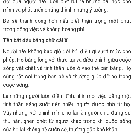
đời của người này luôn biết rút ra những bài học cho
mình và phát triển chúng thành những ý tưởng.
Bé sẽ thành công hơn nếu biết thận trọng một chút
trong công việc và không hoang phí.
Tên bắt đầu bằng chữ cái X
Người này không bao giờ đòi hỏi điều gì vượt mức cho
phép. Họ bằng lòng với thực tại và điều chỉnh giữa cuộc
sống vật chất và tinh thần luôn ở vào thế cân bằng. Họ
cũng rất coi trọng bạn bè và thường giúp đỡ họ trong
cuộc sống.
Là những người luôn điềm tĩnh, nhìn mọi việc bằng một
tinh thần sáng suốt nên nhiều người được nhờ từ họ.
Vậy nhưng, với chính mình, họ lại là người chịu đựng sự
thù hận, ghen ghét từ người khác trong khi cuộc sống
của họ lại không hề suôn sẻ, thường gặp khó khăn.