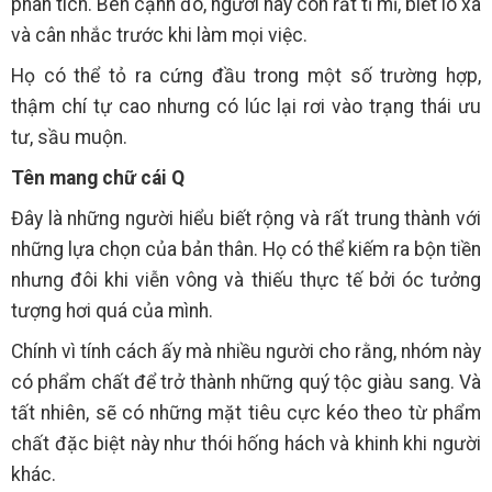
phân tích. Bên cạnh đó, người này còn rất tỉ mỉ, biết lo xa
và cân nhắc trước khi làm mọi việc.
Họ có thể tỏ ra cứng đầu trong một số trường hợp,
thậm chí tự cao nhưng có lúc lại rơi vào trạng thái ưu
tư, sầu muộn.
Tên mang chữ cái Q
Đây là những người hiểu biết rộng và rất trung thành với
những lựa chọn của bản thân. Họ có thể kiếm ra bộn tiền
nhưng đôi khi viễn vông và thiếu thực tế bởi óc tưởng
tượng hơi quá của mình.
Chính vì tính cách ấy mà nhiều người cho rằng, nhóm này
có phẩm chất để trở thành những quý tộc giàu sang. Và
tất nhiên, sẽ có những mặt tiêu cực kéo theo từ phẩm
chất đặc biệt này như thói hống hách và khinh khi người
khác.