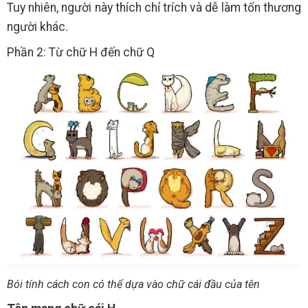
Tuy nhiên, người này thích chỉ trích và dễ làm tổn thương
người khác.
Phần 2: Từ chữ H đến chữ Q
Bói tính cách con có thể dựa vào chữ cái đầu của tên