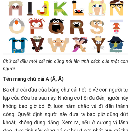
Chữ cái đầu mỗi cái tên cũng nói lên tính cách của một con
người.
Tên mang chữ cái A (Ă, Â)
Ba chữ cái đầu của bảng chữ cái tiết lộ về con người tự
lập của đứa trẻ sau này. Những cơ hội đã đến, người này
không bao giờ bỏ lỡ, luôn nắm chắc và đi đến thành
công. Quyết định người này đưa ra bao giờ cũng dứt
khoát, không dùng dằng. Xem ra, nếu ở cương vị lãnh
đạo, đức tính này càng có cơ hội được phát huy để thể