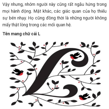
Vậy nhưng, nhóm người này cũng rất ngẫu hứng trong
mọi hành động. Mặt khác, các giác quan của họ thiếu
sự bén nhạy. Họ cũng đồng thời là những người không
mấy thật lòng trong các mối quan hệ.
Tên mang chữ cái L