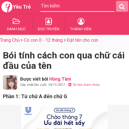
Yêu Trẻ
DANH MỤC
ĐỌC TRUYỆN
THÀNH VIÊN
Trang Chủ
Có con 0 - 12 tháng
Đặt tên cho con
Bói tính cách con qua chữ cái
đầu của tên
Được viết bởi
Hồng Tâm
Cập nhật lần cuối: 10/11/2017
Tài liệu tham khảo
Phần 1: Từ chữ A đến chữ G