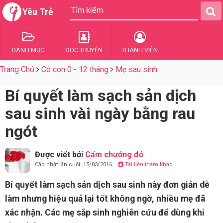
Yêu Trẻ
DANH MỤC
ĐỌC TRUYỆN
THÀNH VIÊN
Trang Chủ
Có con 0 - 12 tháng
Mẹ sau sinh
Bí quyết làm sạch sản dịch
sau sinh vài ngày bằng rau
ngót
Được viết bởi
Cẩm chướng đỏ
Cập nhật lần cuối: 15/03/2016
Tài liệu tham khảo
Bí quyết làm sạch sản dịch sau sinh này đơn giản dễ
làm nhưng hiệu quả lại tốt không ngờ, nhiều mẹ đã
xác nhận. Các mẹ sắp sinh nghiên cứu để dùng khi