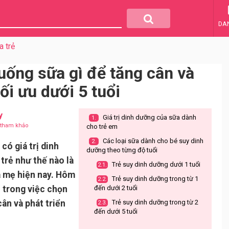
DA
a trẻ
uống sữa gì để tăng cân và
ối ưu dưới 5 tuổi
y
Giá trị dinh dưỡng của sữa dành
1.
u tham khảo
cho trẻ em
Các loại sữa dành cho bé suy dinh
2.
có giá trị dinh
dưỡng theo từng độ tuổi
trẻ như thế nào là
Trẻ suy dinh dưỡng dưới 1 tuổi
2.1.
à mẹ hiện nay. Hôm
Trẻ suy dinh dưỡng trong từ 1
2.2.
 trong việc chọn
đến dưới 2 tuổi
cân và phát triển
Trẻ suy dinh dưỡng trong từ 2
2.3.
đến dưới 5 tuổi