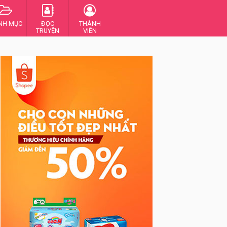
NH MỤC
ĐỌC
THÀNH
TRUYỆN
VIÊN