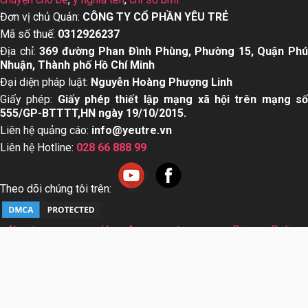
Đơn vị chủ Quản:
CÔNG TY CỔ PHẦN YÊU TRẺ
Mã số thuế:
0312926237
Địa chỉ:
369 đường Phan Đình Phùng, Phường 15, Quận Ph
Nhuận, Thành phố Hồ Chí Minh
Đại diện pháp luật:
Nguyễn Hoàng Phượng Linh
Giấy phép:
Giấy phép thiết lập mạng xã hội trên mạng s
555/GP-BTTTT,HN ngày 19/10/2015.
Liên hệ quảng cáo:
info@yeutre.vn
Liên hệ Hotline:
028 66 888 99
Theo dõi chúng tôi trên:
About us
User Agreement
Privacy Policy
Sơ đồ trang web
© Copyright 2014 Yeutre.vn, all rights reserved. Chuyên
trang mạng xã hội Mẹ & Bé uy tín hàng đầu Việt Nam. Với nội
dung được viết và tham vấn bởi các chuyên gia & Bác sĩ
hàng đầu trong lĩnh vực.