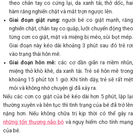
theo chân tay co cứng lại, da xanh tái, thở dốc, hai
hàm răng nghiến chặt và mắt trợn ngược lên.
Giai đoạn giật rung:
người bé co giật mạnh, răng
nghiến chặt, chân tay co quắp, lưỡi chuyển động theo
từng cơn co giật, mặt và miệng bị méo, sùi bọt mép.
Giai đoạn này kéo dài khoảng 3 phút sau đó trẻ rơi
vào trạng thái hôn mê.
Giai đoạn hôn mê:
các cơ dần giãn ra mềm nhũn,
miệng thở khò khè, da xanh tái. Trẻ sẽ hôn mê trong
khoảng 15 phút tới 1 giờ. Khi tỉnh dậy, trẻ sẽ rất mệt
mỏi và không nhớ chuyện gì đã xảy ra.
Nếu các cơn co giật của bé kéo dài hơn 5 phút, lặp lại
thường xuyên và liên tục thì tình trạng của bé đã trở lên
nặng hơn. Nếu không chữa trị kịp thời có thể gây ra
những tổn thương não bộ
và nguy hiểm cho tính mạng
của bé.