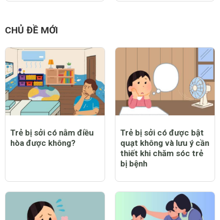
CHỦ ĐỀ MỚI
Trẻ bị sởi có nằm điều
Trẻ bị sởi có được bật
hòa được không?
quạt không và lưu ý cần
thiết khi chăm sóc trẻ
bị bệnh