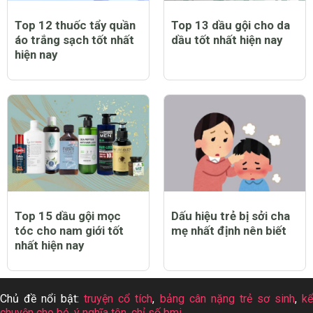
Top 12 thuốc tẩy quần
Top 13 dầu gội cho da
áo trắng sạch tốt nhất
dầu tốt nhất hiện nay
hiện nay
Top 15 dầu gội mọc
Dấu hiệu trẻ bị sởi cha
tóc cho nam giới tốt
mẹ nhất định nên biết
nhất hiện nay
Chủ đề nổi bật:
truyện cổ tích
,
bảng cân nặng trẻ sơ sinh
,
k
chuyện cho bé
,
ý nghĩa tên
,
chỉ số bmi