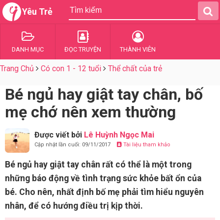
Yêu Trẻ
DANH MỤC
ĐỌC TRUYỆN
THÀNH VIÊN
Trang Chủ
Có con 1 - 12 tuổi
Thể chất của trẻ
Bé ngủ hay giật tay chân, bố
mẹ chớ nên xem thường
Được viết bởi
Lê Huỳnh Ngọc Mai
Cập nhật lần cuối: 09/11/2017
Tài liệu tham khảo
Bé ngủ hay giật tay chân rất có thể là một trong
những báo động về tình trạng sức khỏe bất ổn của
bé. Cho nên, nhất định bố mẹ phải tìm hiểu nguyên
nhân, để có hướng điều trị kịp thời.