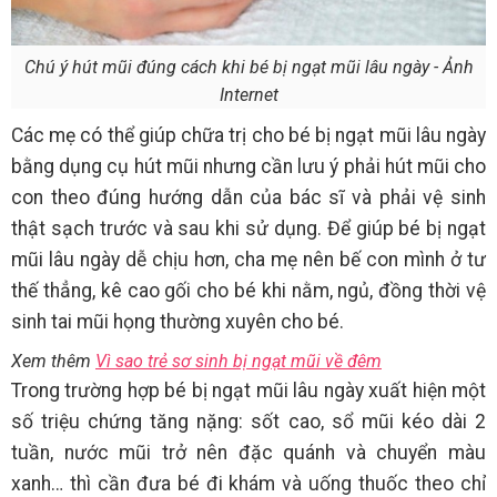
Chú ý hút mũi đúng cách khi bé bị ngạt mũi lâu ngày - Ảnh
Internet
Các mẹ có thể giúp chữa trị cho bé bị ngạt mũi lâu ngày
bằng dụng cụ hút mũi nhưng cần lưu ý phải hút mũi cho
con theo đúng hướng dẫn của bác sĩ và phải vệ sinh
thật sạch trước và sau khi sử dụng. Để giúp bé bị ngạt
mũi lâu ngày dễ chịu hơn, cha mẹ nên bế con mình ở tư
thế thẳng, kê cao gối cho bé khi nằm, ngủ, đồng thời vệ
sinh tai mũi họng thường xuyên cho bé.
Xem thêm
Vì sao trẻ sơ sinh bị ngạt mũi về đêm
Trong trường hợp bé bị ngạt mũi lâu ngày xuất hiện một
số triệu chứng tăng nặng: sốt cao, sổ mũi kéo dài 2
tuần, nước mũi trở nên đặc quánh và chuyển màu
xanh… thì cần đưa bé đi khám và uống thuốc theo chỉ