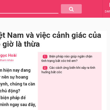
DA
ệt Nam và việc cảnh giác của
giờ là thừa
gọc Hoài
Biện pháp nào giúp ngăn chặn
1.
u tham khảo
tình trạng bắt cóc trẻ em?
Các cách ứng biến khi xảy ra tình
2.
am hiện nay đang
huống bắt cóc
y nên sự hoang
uynh, chúng ta cần
 chủ động?
 biện pháp để
mình ngay sau đây,