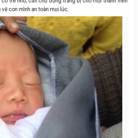
h có trẻ nhỏ, cần chủ động trang bị cho mọi thành viên
 vệ con mình an toàn mọi lúc.