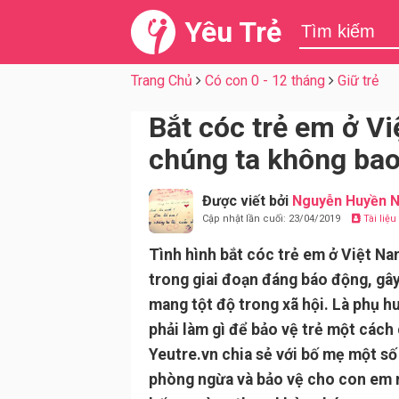
Yêu Trẻ
Trang Chủ
Có con 0 - 12 tháng
Giữ trẻ
Bắt cóc trẻ em ở Vi
chúng ta không bao 
Được viết bởi
Nguyễn Huyền N
Cập nhật lần cuối: 23/04/2019
Tài liệ
Tình hình bắt cóc trẻ em ở Việt N
trong giai đoạn đáng báo động, gâ
mang tột độ trong xã hội. Là phụ h
phải làm gì để bảo vệ trẻ một cách
Yeutre.vn chia sẻ với bố mẹ một số
phòng ngừa và bảo vệ cho con em 