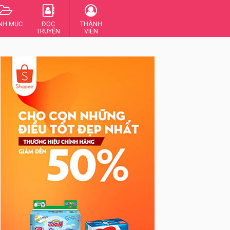
NH MỤC
ĐỌC
THÀNH
TRUYỆN
VIÊN