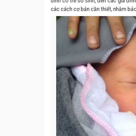
đình có trẻ sơ sinh, đến các gia đìn
các cách cơ bản cần thiết, nhằm bảo