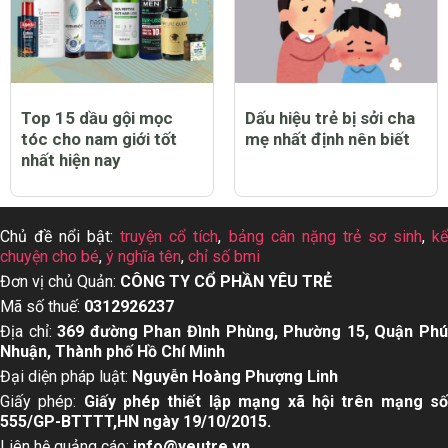
Top 15 dầu gội mọc
Dấu hiệu trẻ bị sởi cha
tóc cho nam giới tốt
mẹ nhất định nên biết
nhất hiện nay
Chủ đề nổi bật:
truyện cổ tích
,
bảng cân nặng trẻ sơ sinh
,
k
chuyện cho bé
,
ý nghĩa tên
,
chỉ số bmi
Đơn vị chủ Quản:
CÔNG TY CỔ PHẦN YÊU TRẺ
Mã số thuế:
0312926237
Địa chỉ:
369 đường Phan Đình Phùng, Phường 15, Quận Ph
Nhuận, Thành phố Hồ Chí Minh
Đại diện pháp luật:
Nguyễn Hoàng Phượng Linh
Giấy phép:
Giấy phép thiết lập mạng xã hội trên mạng s
555/GP-BTTTT,HN ngày 19/10/2015.
Liên hệ quảng cáo:
info@yeutre.vn