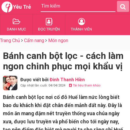
Yêu Trẻ
DANH MỤC
ĐỌC TRUYỆN
THÀNH VIÊN
Trang Chủ
Cẩm nang
Món ngon
Bánh canh bột lọc - cách làm
ngon chinh phục mọi khẩu vị
Được viết bởi
Đinh Thanh Hiền
Cập nhật lần cuối: 04/04/2024
Tài liệu tham khảo
Bánh canh bột lọc nơi cố đô Huế làm nức lòng biết
bao du khách khi đặt chân đến mảnh đất này. Đây là
món ăn mang đậm nét truyền thống vua chúa ngày
xưa, được lưu truyền và phổ biến cho tới ngày nay,
tạo nên điểm đặc biệt mà người ta cho rằng chỉ Huế