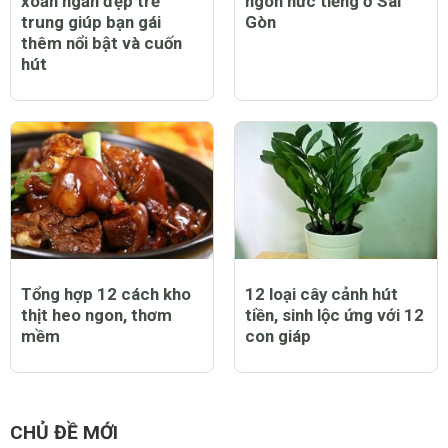
CHỦ ĐỀ LIÊN QUAN
Tổng hợp 20 mẫu tóc
Danh sách các quán ăn
xoăn ngắn đẹp trẻ
ngon nức tiếng ở Sài
trung giúp bạn gái
Gòn
thêm nổi bật và cuốn
hút