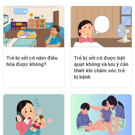
Tổng hợp 12 cách kho
12 loại cây cảnh hút
thịt heo ngon, thơm
tiền, sinh lộc ứng với 12
mềm
con giáp
CHỦ ĐỀ MỚI
Trẻ bị sởi có nằm điều
Trẻ bị sởi có được bật