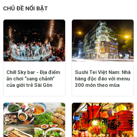
Hoa Tử Đằng
9 năm
Mình hay ăn bánh canh cua ở hẻm trên đường Nguyễn
Thị MInh Khai, gần ngay ngã tư Đinh Tiên Hoàng -
Nguyễn THị MInh Khai. Quán này do hai cô chủ đã lớn
tuổi nấu. Giá cũng rẻ, khoảng 25-30k/ tô. Mình nghĩ
nên xếp quán này vô một trong những quán ngon giá rẻ.
:)
0 Thích
Trả lời
Báo cáo vi phạm
CHỦ ĐỀ NỔI BẬT