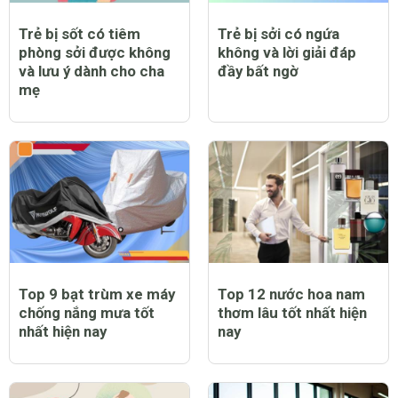
hòa được không?
quạt không và lưu ý cần
thiết khi chăm sóc trẻ
bị bệnh
Trẻ bị sốt có tiêm
Trẻ bị sởi có ngứa
phòng sởi được không
không và lời giải đáp
và lưu ý dành cho cha
đầy bất ngờ
mẹ