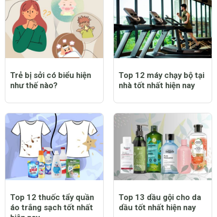
Top 9 bạt trùm xe máy
Top 12 nước hoa nam
chống nắng mưa tốt
thơm lâu tốt nhất hiện
nhất hiện nay
nay
Trẻ bị sởi có biểu hiện
Top 12 máy chạy bộ tại
như thế nào?
nhà tốt nhất hiện nay