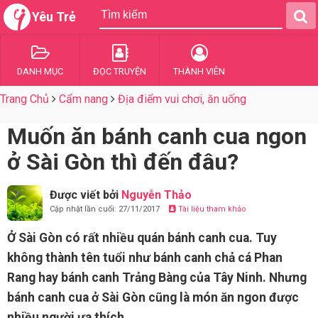
Yêu Trẻ
DANH MỤC
ĐỌC TRUYỆN
THÀNH VIÊN
Trang Chủ
Cẩm nang
Địa điểm vui chơi, ăn uống
Muốn ăn bánh canh cua ngon
ở Sài Gòn thì đến đâu?
Được viết bởi
Nguyễn Thảo
Cập nhật lần cuối: 27/11/2017
Tài liệu tham khảo
Ở Sài Gòn có rất nhiều quán bánh canh cua. Tuy
không thành tên tuổi như bánh canh chả cá Phan
Rang hay bánh canh Trảng Bàng của Tây Ninh. Nhưng
bánh canh cua ở Sài Gòn cũng là món ăn ngon được
nhiều người ưa thích.