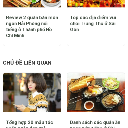
Chill Sky bar - Địa điểm
Sushi Tei Việt Nam: Nhà
ăn chơi “sang chảnh”
hàng độc đáo với menu
của giới trẻ Sài Gòn
300 món theo mùa
Review 2 quán bán món
Top các địa điểm vui
ngon Hải Phòng nổi
chơi Trung Thu ở Sài
tiếng ở Thành phố Hồ
Gòn
Chí Minh