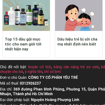
Top 15 dầu gội mọc
Dấu hiệu trẻ bị sởi cha
tóc cho nam giới tốt
mẹ nhất định nên biết
nhất hiện nay
Chủ đề nổi bật:
truyện cổ tích
,
bảng cân nặng trẻ sơ sinh
,
k
chuyện cho bé
,
ý nghĩa tên
,
chỉ số bmi
Đơn vị chủ Quản:
CÔNG TY CỔ PHẦN YÊU TRẺ
Mã số thuế:
0312926237
Địa chỉ:
369 đường Phan Đình Phùng, Phường 15, Quận Ph
Nhuận, Thành phố Hồ Chí Minh
Đại diện pháp luật:
Nguyễn Hoàng Phượng Linh