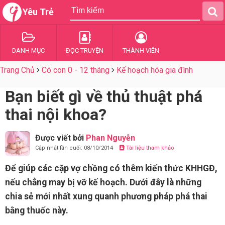
Yêu Trẻ
DANH MỤC
ĐỌC TRUYỆN
THÀNH VIÊN
Trang Chủ
Có con 0 - 12 tháng
Kế hoạch hóa gia đình
Bạn biết gì về thủ thuật phá
thai nội khoa?
Được viết bởi
Phan Nguyễn
Cập nhật lần cuối: 08/10/2014
Tài liệu tham khảo
Để giúp các cặp vợ chồng có thêm kiến thức KHHGĐ,
nếu chẳng may bị vỡ kế hoạch. Dưới đây là những
chia sẻ mới nhất xung quanh phương pháp phá thai
bằng thuốc này.