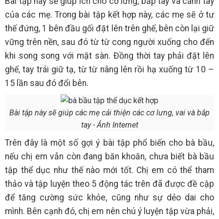
Bài tập này sẽ giúp ích cho cơ lưng, bắp tay và cánh tay
của các mẹ. Trong bài tập kết hợp này, các mẹ sẽ ở tư
thế đứng, 1 bên đầu gối đặt lên trên ghế, bên còn lại giữ
vững trên nền, sau đó từ từ cong người xuống cho đến
khi song song với mặt sàn. Đồng thời tay phải đặt lên
ghế, tay trái giữ tạ, từ từ nâng lên rồi hạ xuống từ 10 –
15 lần sau đó đổi bên.
Bài tập này sẽ giúp các mẹ cải thiện các cơ lưng, vai và bắp
tay - Ảnh Internet
Trên đây là một số gợi ý bài tập phổ biến cho bà bầu,
nếu chị em vẫn còn đang băn khoăn, chưa biết bà bầu
tập thể dục như thế nào mới tốt. Chị em có thể tham
thảo và tập luyện theo 5 động tác trên đã được đề cập
để tăng cường sức khỏe, cũng như sự dẻo dai cho
mình. Bên cạnh đó, chị em nên chú ý luyện tập vừa phải,