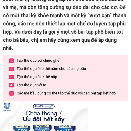
và mẹ, mà còn tăng cường sự dẻo dai cho các cơ. Để
có một thai kỳ khỏe mạnh và một kỳ “vượt cạn” thành
công, các mẹ nên thiết lập một chế độ luyện tập phù
hợp. Và dưới đây là gợi ý một số bài tập phổ biến tốt
cho bà bầu, chị em hãy cùng xem qua để áp dụng
nhé.
Tập thể dục với chiếc ghế
1.
Tập thể dục ở tư thế nằm cho các mẹ bầu
2.
Tập thể dục ở tư thế sấp
3.
Tập thể dục với tạ
4.
Các mẹ bầu cũng có thể tập thể dục với các bài tập kết hợp
5.