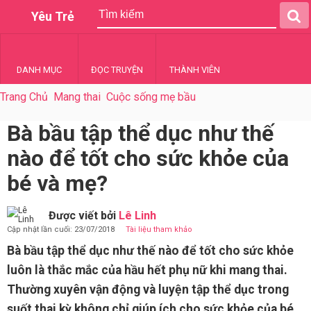
Yêu Trẻ
DANH MỤC
ĐỌC TRUYỆN
THÀNH VIÊN
Trang Chủ
Mang thai
Cuộc sống mẹ bầu
Bà bầu tập thể dục như thế
nào để tốt cho sức khỏe của
bé và mẹ?
Được viết bởi
Lê Linh
Cập nhật lần cuối: 23/07/2018
Tài liệu tham khảo
Bà bầu tập thể dục như thế nào để tốt cho sức khỏe
luôn là thắc mắc của hầu hết phụ nữ khi mang thai.
Thường xuyên vận động và luyện tập thể dục trong
suốt thai kỳ không chỉ giúp ích cho sức khỏe của bé