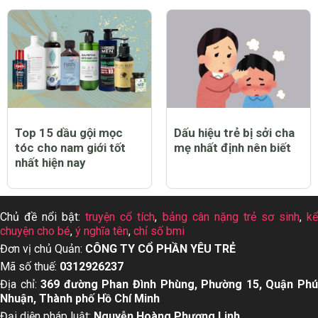
Top 15 dầu gội mọc
Dấu hiệu trẻ bị sởi cha
tóc cho nam giới tốt
mẹ nhất định nên biết
nhất hiện nay
Chủ đề nổi bật:
truyện cổ tích
,
bảng cân nặng trẻ sơ sinh
,
k
chuyện cho bé
,
ý nghĩa tên
,
chỉ số bmi
Đơn vị chủ Quản:
CÔNG TY CỔ PHẦN YÊU TRẺ
Mã số thuế:
0312926237
Địa chỉ:
369 đường Phan Đình Phùng, Phường 15, Quận Ph
Nhuận, Thành phố Hồ Chí Minh
Đại diện pháp luật:
Nguyễn Hoàng Phượng Linh