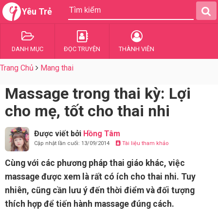
Yêu Trẻ
DANH MỤC
ĐỌC TRUYỆN
THÀNH VIÊN
Trang Chủ
Mang thai
Massage trong thai kỳ: Lợi
cho mẹ, tốt cho thai nhi
Được viết bởi
Hồng Tâm
Cập nhật lần cuối: 13/09/2014
Tài liệu tham khảo
Cùng với các phương pháp thai giáo khác, việc
massage được xem là rất có ích cho thai nhi. Tuy
nhiên, cũng cần lưu ý đến thời điểm và đối tượng
thích hợp để tiến hành massage đúng cách.