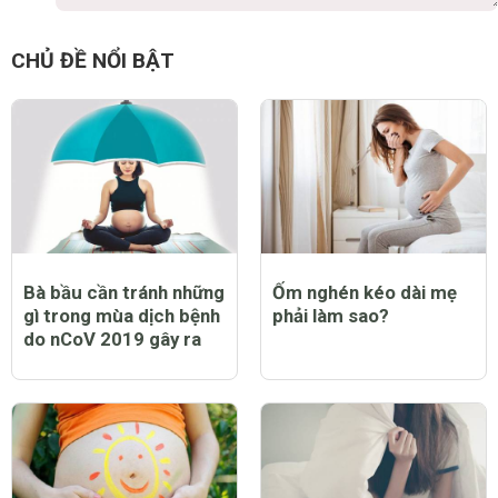
Hoàng Minh
9 năm
Đảm bảo mẹ nó không cho con nó ra đời sớm được. :)
0 Thích
Trả lời
Báo cáo vi phạm
CHỦ ĐỀ NỔI BẬT
Bà bầu cần tránh những
Ốm nghén kéo dài mẹ
gì trong mùa dịch bệnh
phải làm sao?
do nCoV 2019 gây ra