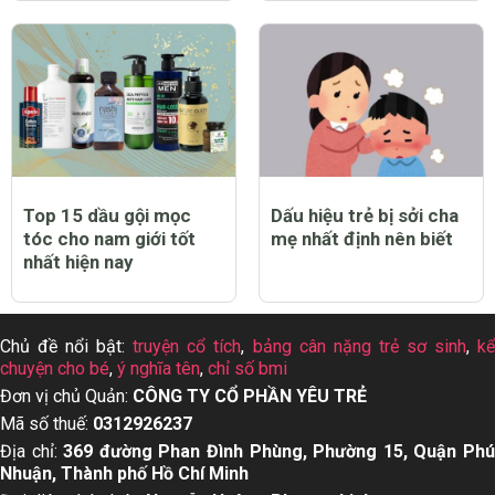
Top 12 thuốc tẩy quần
Top 13 dầu gội cho da
áo trắng sạch tốt nhất
dầu tốt nhất hiện nay
hiện nay
Top 15 dầu gội mọc
Dấu hiệu trẻ bị sởi cha
tóc cho nam giới tốt
mẹ nhất định nên biết
nhất hiện nay
Chủ đề nổi bật:
truyện cổ tích
,
bảng cân nặng trẻ sơ sinh
,
k