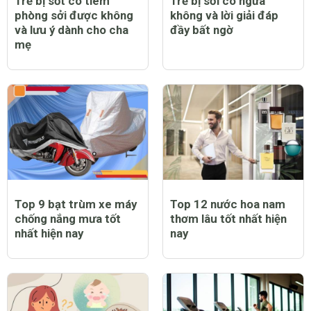
Trẻ bị sốt có tiêm
Trẻ bị sởi có ngứa
phòng sởi được không
không và lời giải đáp
và lưu ý dành cho cha
đầy bất ngờ
mẹ
Top 9 bạt trùm xe máy
Top 12 nước hoa nam
chống nắng mưa tốt
thơm lâu tốt nhất hiện