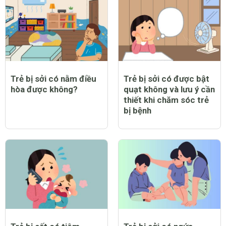
CHỦ ĐỀ MỚI
Trẻ bị sởi có nằm điều
Trẻ bị sởi có được bật
hòa được không?
quạt không và lưu ý cần
thiết khi chăm sóc trẻ
bị bệnh