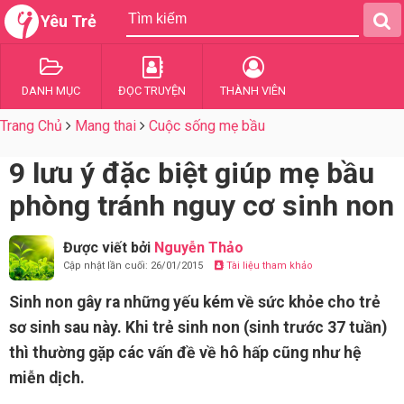
Yêu Trẻ
DANH MỤC
ĐỌC TRUYỆN
THÀNH VIÊN
Trang Chủ
Mang thai
Cuộc sống mẹ bầu
9 lưu ý đặc biệt giúp mẹ bầu
phòng tránh nguy cơ sinh non
Được viết bởi
Nguyễn Thảo
Cập nhật lần cuối: 26/01/2015
Tài liệu tham khảo
Sinh non gây ra những yếu kém về sức khỏe cho trẻ
sơ sinh sau này. Khi trẻ sinh non (sinh trước 37 tuần)
thì thường gặp các vấn đề về hô hấp cũng như hệ
miễn dịch.