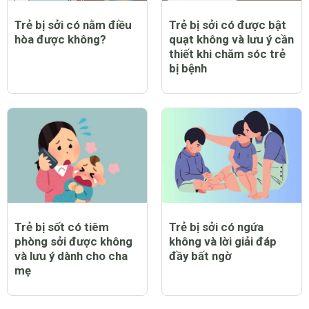
Trẻ bị sởi có nằm điều
Trẻ bị sởi có được bật
hòa được không?
quạt không và lưu ý cần
thiết khi chăm sóc trẻ
bị bệnh
Trẻ bị sốt có tiêm
Trẻ bị sởi có ngứa
phòng sởi được không
không và lời giải đáp
và lưu ý dành cho cha
đầy bất ngờ
mẹ