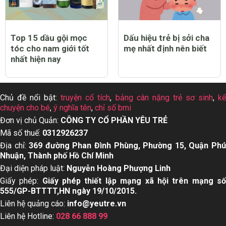
Top 15 dầu gội mọc
Dấu hiệu trẻ bị sởi cha
tóc cho nam giới tốt
mẹ nhất định nên biết
nhất hiện nay
Chủ đề nổi bật:
truyện cổ tích
,
bảng cân nặng trẻ sơ sinh
,
k
chuyện cho bé
,
ý nghĩa tên
,
chỉ số bmi
Đơn vị chủ Quản:
CÔNG TY CỔ PHẦN YÊU TRẺ
Mã số thuế:
0312926237
Địa chỉ:
369 đường Phan Đình Phùng, Phường 15, Quận Ph
Nhuận, Thành phố Hồ Chí Minh
Đại diện pháp luật:
Nguyễn Hoàng Phượng Linh
Giấy phép:
Giấy phép thiết lập mạng xã hội trên mạng s
555/GP-BTTTT,HN ngày 19/10/2015.
Liên hệ quảng cáo:
info@yeutre.vn
Liên hệ Hotline:
028 66 888 99