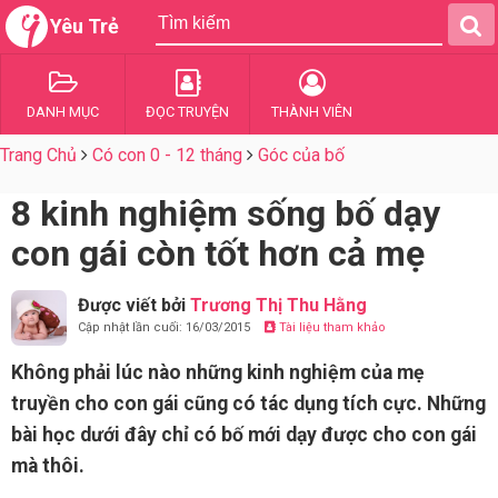
Yêu Trẻ
DANH MỤC
ĐỌC TRUYỆN
THÀNH VIÊN
Trang Chủ
Có con 0 - 12 tháng
Góc của bố
8 kinh nghiệm sống bố dạy
con gái còn tốt hơn cả mẹ
Được viết bởi
Trương Thị Thu Hằng
Cập nhật lần cuối: 16/03/2015
Tài liệu tham khảo
Không phải lúc nào những kinh nghiệm của mẹ
truyền cho con gái cũng có tác dụng tích cực. Những
bài học dưới đây chỉ có bố mới dạy được cho con gái
mà thôi.