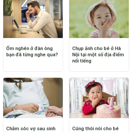
Ốm nghén ở đàn ông
Chụp ảnh cho bé ở Hà
bạn đã từng nghe qua?
Nội tại một số địa điểm
nổi tiếng
Chăm sóc vợ sau sinh
Cúng thôi nôi cho bé