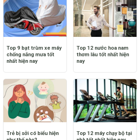
Top 9 bạt trùm xe máy
Top 12 nước hoa nam
chống nắng mưa tốt
thơm lâu tốt nhất hiện
nhất hiện nay
nay
Trẻ bị sởi có biểu hiện
Top 12 máy chạy bộ tại
như thế nào?
nhà tốt nhất hiện nay