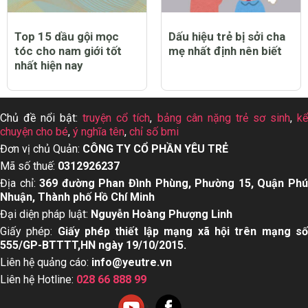
Top 15 dầu gội mọc
Dấu hiệu trẻ bị sởi cha
tóc cho nam giới tốt
mẹ nhất định nên biết
nhất hiện nay
Chủ đề nổi bật:
truyện cổ tích
,
bảng cân nặng trẻ sơ sinh
,
k
chuyện cho bé
,
ý nghĩa tên
,
chỉ số bmi
Đơn vị chủ Quản:
CÔNG TY CỔ PHẦN YÊU TRẺ
Mã số thuế:
0312926237
Địa chỉ:
369 đường Phan Đình Phùng, Phường 15, Quận Ph
Nhuận, Thành phố Hồ Chí Minh
Đại diện pháp luật:
Nguyễn Hoàng Phượng Linh
Giấy phép:
Giấy phép thiết lập mạng xã hội trên mạng s
555/GP-BTTTT,HN ngày 19/10/2015.
Liên hệ quảng cáo:
info@yeutre.vn
Liên hệ Hotline:
028 66 888 99