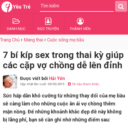
Yêu Trẻ
DANH MỤC
ĐỌC TRUYỆN
THÀNH VIÊN
Trang Chủ
Mang thai
Cuộc sống mẹ bầu
7 bí kíp sex trong thai kỳ giúp
các cặp vợ chồng dễ lên đỉnh
Được viết bởi
Hải Yến
Cập nhật lần cuối: 03/05/2015
Tài liệu tham khảo
Sức hấp dẫn khó cưỡng từ những thay đổi của mẹ bầu
sẽ càng làm cho những cuộc ân ái vợ chồng thêm
mặn nồng. Để những khoảnh khắc đẹp đẽ này không
bị lãng phí, bạn sẽ cần ghi nhớ những điểm sau: