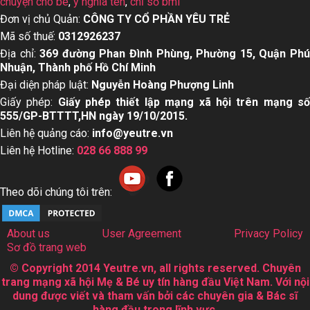
chuyện cho bé
,
ý nghĩa tên
,
chỉ số bmi
Đơn vị chủ Quản:
CÔNG TY CỔ PHẦN YÊU TRẺ
Mã số thuế:
0312926237
Địa chỉ:
369 đường Phan Đình Phùng, Phường 15, Quận Ph
Nhuận, Thành phố Hồ Chí Minh
Đại diện pháp luật:
Nguyễn Hoàng Phượng Linh
Giấy phép:
Giấy phép thiết lập mạng xã hội trên mạng s
555/GP-BTTTT,HN ngày 19/10/2015.
Liên hệ quảng cáo:
info@yeutre.vn
Liên hệ Hotline:
028 66 888 99
Theo dõi chúng tôi trên:
About us
User Agreement
Privacy Policy
Sơ đồ trang web
© Copyright 2014 Yeutre.vn, all rights reserved. Chuyên
trang mạng xã hội Mẹ & Bé uy tín hàng đầu Việt Nam. Với nội
dung được viết và tham vấn bởi các chuyên gia & Bác sĩ
hàng đầu trong lĩnh vực.