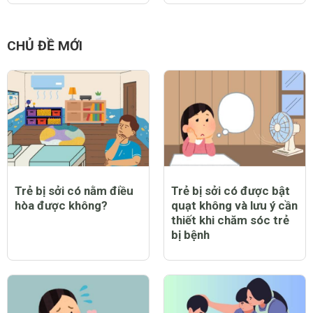
CHỦ ĐỀ MỚI
Trẻ bị sởi có nằm điều
Trẻ bị sởi có được bật
hòa được không?
quạt không và lưu ý cần
thiết khi chăm sóc trẻ
bị bệnh