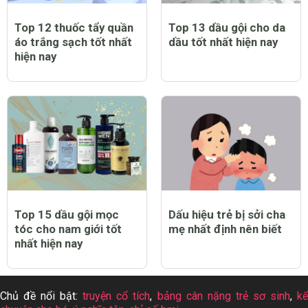
Top 12 thuốc tẩy quần
Top 13 dầu gội cho da
áo trắng sạch tốt nhất
dầu tốt nhất hiện nay
hiện nay
Top 15 dầu gội mọc
Dấu hiệu trẻ bị sởi cha
tóc cho nam giới tốt
mẹ nhất định nên biết
nhất hiện nay
Chủ đề nổi bật:
truyện cổ tích
,
bảng cân nặng trẻ sơ sinh
,
k