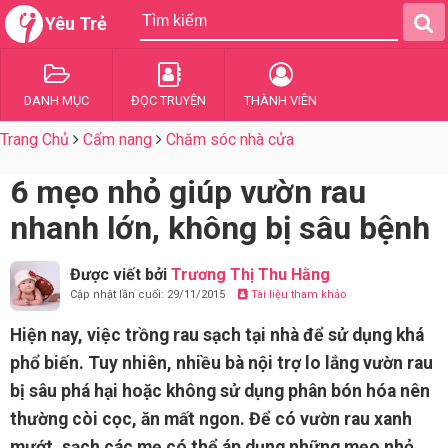
Yêu Trẻ
DANH MỤC
ĐỌC TRUYỆN
THÀNH VIÊN
Trang Chủ
Cẩm nang
Chăm sóc nhà cửa
6 mẹo nhỏ giúp vườn rau
nhanh lớn, không bị sâu bệnh
Được viết bởi
Trương Thị Thu Hằng
Cập nhật lần cuối: 29/11/2015
Tài liệu tham khảo
Hiện nay, việc trồng rau sạch tại nhà để sử dụng khá
phổ biến. Tuy nhiên, nhiều bà nội trợ lo lắng vườn rau
bị sâu phá hại hoặc không sử dụng phân bón hóa nên
thường còi cọc, ăn mất ngon. Để có vườn rau xanh
mướt, sạch các mẹ có thể áp dụng những mẹo nhỏ