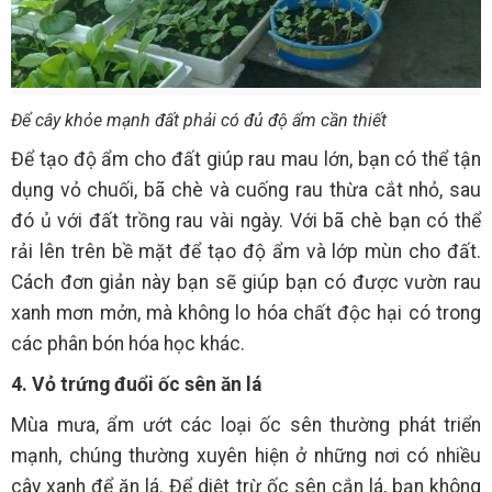
Để cây khỏe mạnh đất phải có đủ độ ẩm cần thiết
Để tạo độ ẩm cho đất giúp rau mau lớn, bạn có thể tận
dụng vỏ chuối, bã chè và cuống rau thừa cắt nhỏ, sau
đó ủ với đất trồng rau vài ngày. Với bã chè bạn có thể
rải lên trên bề mặt để tạo độ ẩm và lớp mùn cho đất.
Cách đơn giản này bạn sẽ giúp bạn có được vườn rau
xanh mơn mởn, mà không lo hóa chất độc hại có trong
các phân bón hóa học khác.
4. Vỏ trứng đuổi ốc sên ăn lá
Mùa mưa, ẩm ướt các loại ốc sên thường phát triển
mạnh, chúng thường xuyên hiện ở những nơi có nhiều
cây xanh để ăn lá. Để diệt trừ ốc sên cắn lá, bạn không