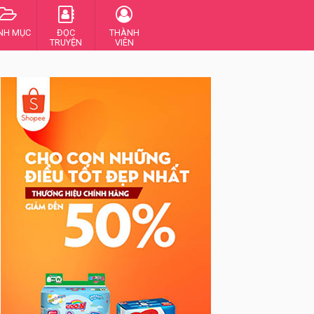
NH MỤC
ĐỌC
THÀNH
TRUYỆN
VIÊN