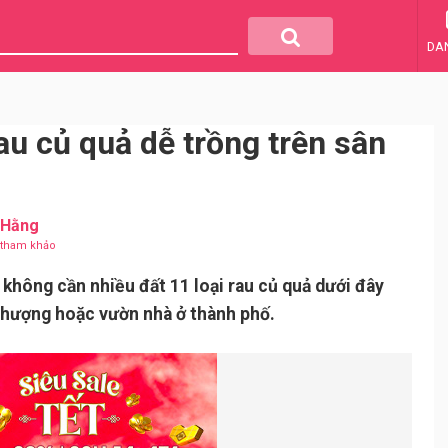
DA
au củ quả dễ trồng trên sân
 Hằng
u tham khảo
không cần nhiều đất 11 loại rau củ quả dưới đây
 thượng hoặc vườn nhà ở thành phố.