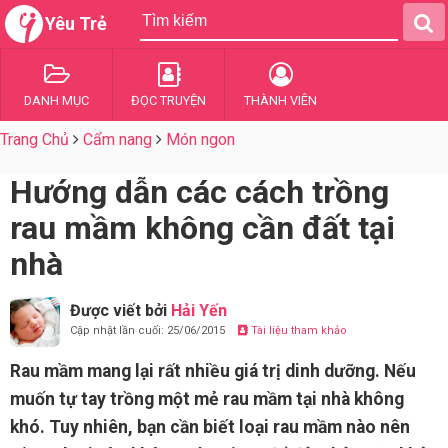
Yêu Trẻ
DANH MỤC
ĐỌC TRUYỆN
THÀNH VIÊN
Trang Chủ
Cẩm nang
Món ngon
Hướng dẫn các cách trồng
rau mầm không cần đất tại
nhà
Được viết bởi
Hải Yến
Cập nhật lần cuối: 25/06/2015
Tài liệu tham khảo
Rau mầm mang lại rất nhiều giá trị dinh dưỡng. Nếu
muốn tự tay trồng một mẻ rau mầm tại nhà không
khó. Tuy nhiên, bạn cần biết loại rau mầm nào nên