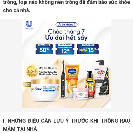
trồng, loại nào không nên trồng để đảm bảo sức khỏe
cho cả nhà.
I. NHỮNG ĐIỀU CẦN LƯU Ý TRƯỚC KHI TRỒNG RAU
MẦM TẠI NHÀ