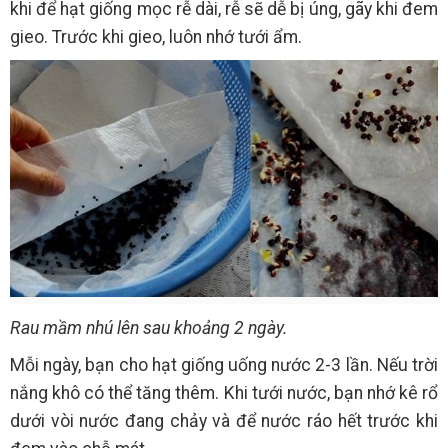
khi để hạt giống mọc rễ dài, rễ sẽ dễ bị úng, gãy khi đem
gieo. Trước khi gieo, luôn nhớ tưới ẩm.
Rau mầm nhú lên sau khoảng 2 ngày.
Mỗi ngày, bạn cho hạt giống uống nước 2-3 lần. Nếu trời
nắng khô có thể tăng thêm. Khi tưới nước, bạn nhớ kê rổ
dưới vòi nước đang chảy và để nước ráo hết trước khi