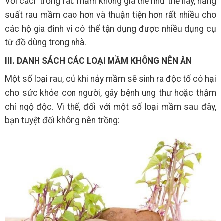
Với cách trồng rau mầm không giá thể như thế này, năng
suất rau mầm cao hơn và thuận tiện hơn rất nhiều cho
các hộ gia đình vì có thể tận dụng được nhiều dụng cụ
từ đồ dùng trong nhà.
III. DANH SÁCH CÁC LOẠI MẦM KHÔNG NÊN ĂN
Một số loại rau, củ khi nảy mầm sẽ sinh ra độc tố có hại
cho sức khỏe con người, gây bệnh ung thư hoặc thậm
chí ngộ độc. Vì thế, đối với một số loại mầm sau đây,
bạn tuyệt đối không nên trồng: