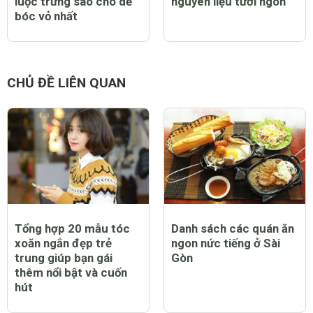
luộc trứng sao cho dễ
nguyên liệu tươi ngon
bóc vỏ nhất
CHỦ ĐỀ LIÊN QUAN
Tổng hợp 20 mẫu tóc
Danh sách các quán ăn
xoăn ngắn đẹp trẻ
ngon nức tiếng ở Sài
trung giúp bạn gái
Gòn
thêm nổi bật và cuốn
hút