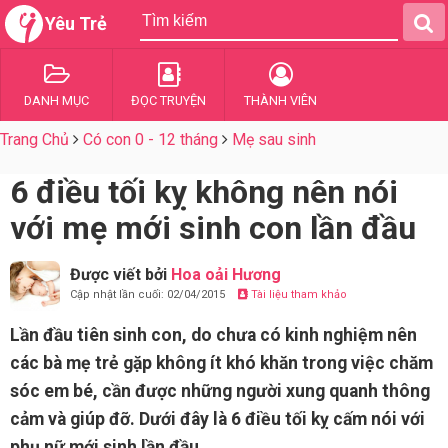
Yêu Trẻ
DANH MỤC
ĐỌC TRUYỆN
THÀNH VIÊN
Trang Chủ
Có con 0 - 12 tháng
Mẹ sau sinh
6 điều tối kỵ không nên nói
với mẹ mới sinh con lần đầu
Được viết bởi
Hoa oải Hương
Cập nhật lần cuối: 02/04/2015
Tài liệu tham khảo
Lần đầu tiên sinh con, do chưa có kinh nghiệm nên
các bà mẹ trẻ gặp không ít khó khăn trong việc chăm
sóc em bé, cần được những người xung quanh thông
cảm và giúp đỡ. Dưới đây là 6 điều tối kỵ cấm nói với
phụ nữ mới sinh lần đầu.