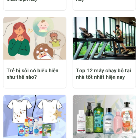
Top 9 bạt trùm xe máy
Top 12 nước hoa nam
chống nắng mưa tốt
thơm lâu tốt nhất hiện
nhất hiện nay
nay
Trẻ bị sởi có biểu hiện
Top 12 máy chạy bộ tại
như thế nào?
nhà tốt nhất hiện nay