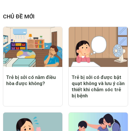
8 việc phụ nữ sau khi
8 món ăn nên có trong
sinh mổ nên tránh
thực đơn hàng ngày
của mẹ sau sinh
CHỦ ĐỀ MỚI
Trẻ bị sởi có nằm điều
Trẻ bị sởi có được bật
hòa được không?
quạt không và lưu ý cần
thiết khi chăm sóc trẻ