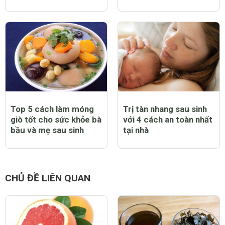
Thể dục sau sinh tập
Top 5 cách trị nám tàn
khi nào và tập ra sao
nhang sau khi sinh an
cho an toàn hiệu quả
toàn, không ảnh hưởng
đến bé yêu
Top 5 cách làm móng
Trị tàn nhang sau sinh
giò tốt cho sức khỏe bà
với 4 cách an toàn nhất
bầu và mẹ sau sinh
tại nhà