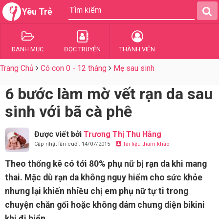
Yêu Trẻ
DANH MỤC
ĐỌC TRUYỆN
THÀNH VIÊN
Trang Chủ
Có con 0 - 12 tháng
Mẹ sau sinh
6 bước làm mờ vết rạn da sau
sinh với bã cà phê
Được viết bởi
Trương Thị Thu Hằng
Cập nhật lần cuối: 14/07/2015
Tài liệu tham khảo
Theo thống kê có tới 80% phụ nữ bị rạn da khi mang
thai. Mặc dù rạn da không nguy hiểm cho sức khỏe
nhưng lại khiến nhiều chị em phụ nữ tự ti trong
chuyện chăn gối hoặc không dám chưng diện bikini
khi đi biển.