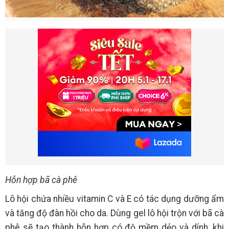
Hỗn hợp bã cà phê
Lô hội chứa nhiều vitamin C và E có tác dụng dưỡng ẩm
và tăng độ đàn hồi cho da. Dùng gel lô hội trộn với bã cà
phê sẽ tạo thành hỗn hợp có độ mềm dẻo và dính, khi