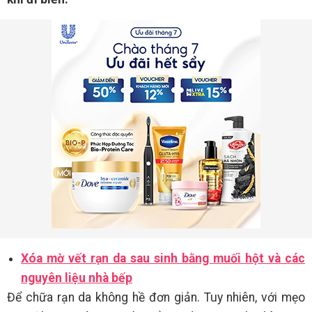
Xóa mờ vết rạn da sau sinh bằng muối hột và các
nguyên liệu nhà bếp
Để chữa rạn da không hề đơn giản. Tuy nhiên, với mẹo