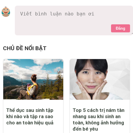
Đăng
dungmama
8 năm
mình đã thử nhiều cách mà k ăn thua gì
0 Thích
Trả lời
Báo cáo vi phạm
CHỦ ĐỀ NỔI BẬT