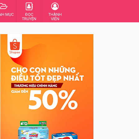
NH MỤC
ĐỌC
THÀNH
TRUYỆN
VIÊN