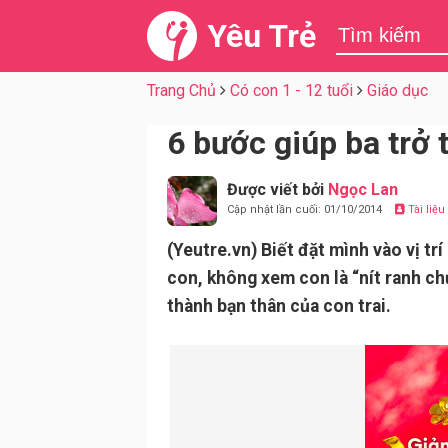
Yêu Trẻ
Trang Chủ
Có con 1 - 12 tuổi
Giáo dục
6 bước giúp ba trở 
Được viết bởi
Ngọc Lan
Cập nhật lần cuối: 01/10/2014
Tài liệ
(Yeutre.vn) Biết đặt mình vào vị trí
con, không xem con là “nít ranh ch
thành bạn thân của con trai.