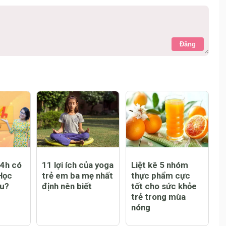
Đăng
24h có
11 lợi ích của yoga
Liệt kê 5 nhóm
Học
trẻ em ba mẹ nhất
thực phẩm cực
êu?
định nên biết
tốt cho sức khỏe
trẻ trong mùa
nóng