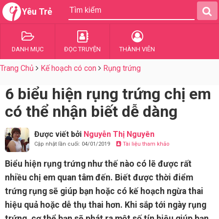
Yêu Trẻ
DANH MỤC
ĐỌC TRUYỆN
THÀNH VIÊN
Trang Chủ
Kế hoạch có con
Rụng trứng
6 biểu hiện rụng trứng chị em
có thể nhận biết dễ dàng
Được viết bởi
Nguyễn Thị Nguyên
Cập nhật lần cuối: 04/01/2019
Tài liệu tham khảo
Biểu hiện rụng trứng như thế nào có lẽ được rất
nhiều chị em quan tâm đến. Biết được thời điểm
trứng rụng sẽ giúp bạn hoặc có kế hoạch ngừa thai
hiệu quả hoặc dễ thụ thai hơn. Khi sắp tới ngày rụng
trứng, cơ thể bạn sẽ phát ra một số tín hiệu giúp bạn