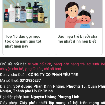
Top 15 dầu gội mọc
Dấu hiệu trẻ bị sởi cha
tóc cho nam giới tốt
mẹ nhất định nên biết
nhất hiện nay
Chủ đề nổi bật:
truyện cổ tích
,
bảng cân nặng trẻ sơ sinh
,
k
chuyện cho bé
,
ý nghĩa tên
,
chỉ số bmi
Đơn vị chủ Quản:
CÔNG TY CỔ PHẦN YÊU TRẺ
Mã số thuế:
0312926237
Địa chỉ:
369 đường Phan Đình Phùng, Phường 15, Quận Ph
Nhuận, Thành phố Hồ Chí Minh
Đại diện pháp luật:
Nguyễn Hoàng Phượng Linh
Giấy phép:
Giấy phép thiết lập mạng xã hội trên mạng s