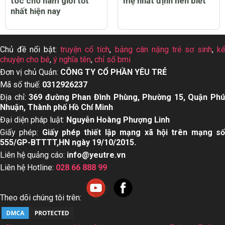
tóc cho nam giới tốt
mẹ nhất định nên biết
nhất hiện nay
Chủ đề nổi bật:
truyện cổ tích
,
bảng cân nặng trẻ sơ sinh
,
k
chuyện cho bé
,
ý nghĩa tên
,
chỉ số bmi
Đơn vị chủ Quản:
CÔNG TY CỔ PHẦN YÊU TRẺ
Mã số thuế:
0312926237
Địa chỉ:
369 đường Phan Đình Phùng, Phường 15, Quận Ph
Nhuận, Thành phố Hồ Chí Minh
Đại diện pháp luật:
Nguyễn Hoàng Phượng Linh
Giấy phép:
Giấy phép thiết lập mạng xã hội trên mạng s
555/GP-BTTTT,HN ngày 19/10/2015.
Liên hệ quảng cáo:
info@yeutre.vn
Liên hệ Hotline:
028 66 888 99
Theo dõi chúng tôi trên: