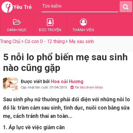
Yêu Trẻ
DANH MỤC
ĐỌC TRUYỆN
THÀNH VIÊN
Trang Chủ
Có con 0 - 12 tháng
Mẹ sau sinh
5 nỗi lo phổ biến mẹ sau sinh
nào cũng gặp
Được viết bởi
Hoa oải Hương
Cập nhật lần cuối: 07/04/2015
Tài liệu tham khảo
Sau sinh phụ nữ thường phải đối diện với những nỗi lo
đó là: trầm cảm sau sinh, tình dục, nuôi con bằng sữa
mẹ, cách tránh thai an toàn...
1. Áp lực về việc giảm cân