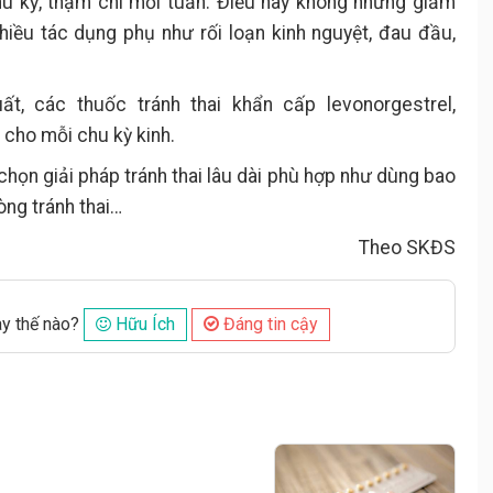
hu kỳ, thậm chí mỗi tuần. Điều này không những giảm
hiều tác dụng phụ như rối loạn kinh nguyệt, đau đầu,
t, các thuốc tránh thai khẩn cấp levonorgestrel,
 cho mỗi chu kỳ kinh.
chọn giải pháp tránh thai lâu dài phù hợp như dùng bao
òng tránh thai…
Theo SKĐS
ày thế nào?
Hữu Ích
Đáng tin cậy