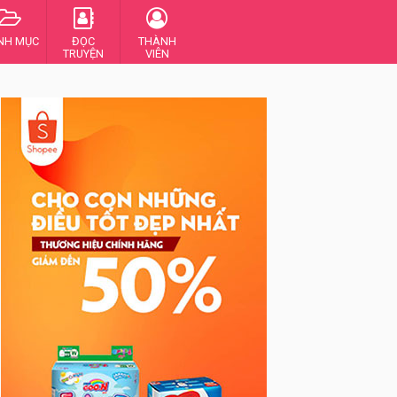
NH MỤC
ĐỌC
THÀNH
TRUYỆN
VIÊN