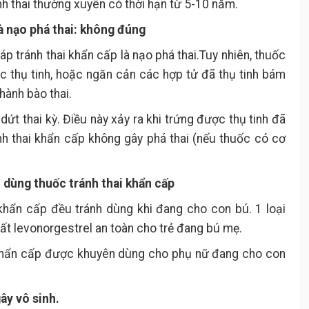
ánh thai thường xuyên có thời hạn từ 5-10 năm.
là nạo phá thai: không đúng
p tránh thai khẩn cấp là nạo phá thai.Tuy nhiên, thuốc
ệc thụ tinh, hoặc ngăn cản các hợp tử đã thụ tinh bám
hành bào thai.
 dứt thai kỳ. Điều này xảy ra khi trứng được thụ tinh đã
nh thai khẩn cấp không gây phá thai (nếu thuốc có cơ
 dùng thuốc tránh thai khẩn cấp
 khẩn cấp đều tránh dùng khi đang cho con bú. 1 loại
ất levonorgestrel an toàn cho trẻ đang bú mẹ.
ai khẩn cấp được khuyên dùng cho phụ nữ đang cho con
ây vô sinh.