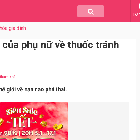
DA
hóa gia đình
 của phụ nữ về thuốc tránh
u tham khảo
ế giới về nạn nạo phá thai.