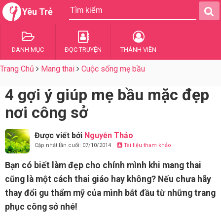
Yêu Trẻ
DANH MỤC
ĐỌC TRUYỆN
THÀNH VIÊN
Trang Chủ
Mang thai
Cuộc sống mẹ bầu
4 gợi ý giúp mẹ bầu mặc đẹp
nơi công sở
Được viết bởi
Nguyễn Thảo
Cập nhật lần cuối: 07/10/2014
Tài liệu tham khảo
Bạn có biết làm đẹp cho chính mình khi mang thai
cũng là một cách thai giáo hay không? Nếu chưa hãy
thay đổi gu thẩm mỹ của mình bắt đầu từ những trang
phục công sở nhé!