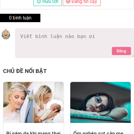
Hữu Ích
Đáng tin cậy
0 bình luận
Đăng
CHỦ ĐỀ NỔI BẬT
Bị nám da khi mang thai
Ốm nghén sụt cân mẹ