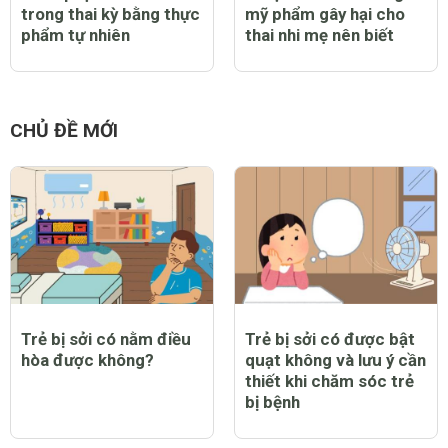
trong thai kỳ bằng thực
mỹ phẩm gây hại cho
phẩm tự nhiên
thai nhi mẹ nên biết
CHỦ ĐỀ MỚI
Trẻ bị sởi có nằm điều
Trẻ bị sởi có được bật
hòa được không?
quạt không và lưu ý cần
thiết khi chăm sóc trẻ
bị bệnh